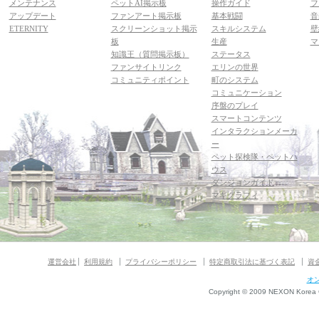
メンテナンス
ペットAI掲示板
操作ガイド
フ
アップデート
ファンアート掲示板
基本戦闘
音
ETERNITY
スクリーンショット掲示
スキルシステム
壁
板
生産
マ
知識王（質問掲示板）
ステータス
ファンサイトリンク
エリンの世界
コミュニティポイント
町のシステム
コミュニケーション
序盤のプレイ
スマートコンテンツ
インタラクションメーカ
ー
ペット探検隊・ペットハ
ウス
ダンジョンガイド
マギグラフィ
運営会社
利用規約
プライバシーポリシー
特定商取引法に基づく表記
資
オ
Copyright © 2009 NEXON Korea Co