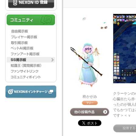
クラーケンの
柊かがみ
心臓出たら赤
ったのが個人
でもかつては
です＞＜ｖ