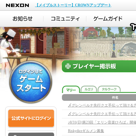
NEXON
【メイプルストーリー】CROWNアップデート
〆グレンベルナ先行クエ手伝って頂ける
〆グレンベルナ先行クエ手伝って頂ける
♪8/31(日)第23回「エリン音楽ひろば」
Riskydiceギルメン募集