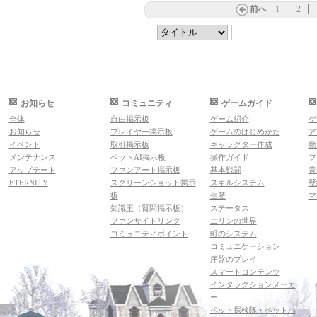
前へ
1
2
お知らせ
コミュニティ
ゲームガイド
全体
自由掲示板
ゲーム紹介
ゲ
お知らせ
プレイヤー掲示板
ゲームのはじめかた
ア
イベント
取引掲示板
キャラクター作成
動
メンテナンス
ペットAI掲示板
操作ガイド
フ
アップデート
ファンアート掲示板
基本戦闘
音
ETERNITY
スクリーンショット掲示
スキルシステム
壁
板
生産
マ
知識王（質問掲示板）
ステータス
ファンサイトリンク
エリンの世界
コミュニティポイント
町のシステム
コミュニケーション
序盤のプレイ
スマートコンテンツ
インタラクションメーカ
ー
ペット探検隊・ペットハ