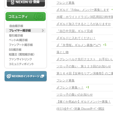
フレンド募集
+
〆ギルド「Felina」メンバー募集します
水曜：ホワイトドラゴン30匹周回21時半
〆ギルド加入できるところがありますか
『自己中天国』ギルド完成
〆ギルドに入れてください！
+5
〆『氷雪桜』ギルメン募集(*'ω'*)
落とし物
ソロっ子の集い 第１２３回のお知らせ
第１６４回【女神モリアン演奏祭】のご
フレンド募集
+1
〆フレンド募集～！
ソロっ子の集いのお知らせ
【稼ぐか死ぬか】ギルドメンバー募集！
(8/11)全ｻｰﾊﾞｰ対象 Discordｻｰﾊﾞｰ開設