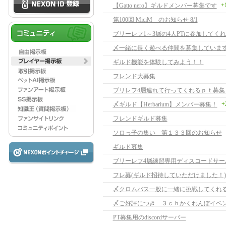
+
【Gatto nero】ギルドメンバー募集です
第100回 MiciM のお知らせ 8/1
〆一緒に長く遊べる仲間を募集しています【F
ギルド機能を体験してみよう！！
フレンド大募集
ブリレフ4層連れて行ってくれるｐｔ募集
+
〆ギルド【Herbarium】メンバー募集！
フレンドギルド募集
ソロっ子の集い 第１３３回のお知らせ
ギルド募集
ブリーレフ4層練習専用ディスコードサー
フレ募(ギルド招待していただけました！)
〆ご好評につき ３ｃｈかくれんぼイベ
PT募集用のdiscordサーバー