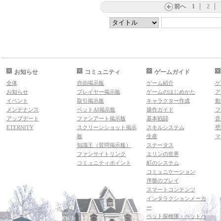
前へ
1
2
お知らせ
コミュニティ
ゲームガイド
全体
自由掲示板
ゲーム紹介
ゲ
お知らせ
プレイヤー掲示板
ゲームのはじめかた
ア
イベント
取引掲示板
キャラクター作成
動
メンテナンス
ペットAI掲示板
操作ガイド
フ
アップデート
ファンアート掲示板
基本戦闘
音
ETERNITY
スクリーンショット掲示
スキルシステム
壁
板
生産
マ
知識王（質問掲示板）
ステータス
ファンサイトリンク
エリンの世界
コミュニティポイント
町のシステム
コミュニケーション
序盤のプレイ
スマートコンテンツ
インタラクションメーカ
ー
ペット探検隊・ペットハ