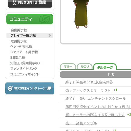
終了）褐色キツネ､灰色狼武器
+1
売：フォックスＥＳ ５０ｋ
終了） 鋭い エンチャントスクロール
第四回交流会イベントのお知らせ（再掲
+2
買）ヒーラーのESを１５Kで買います
売） 染色アンプル