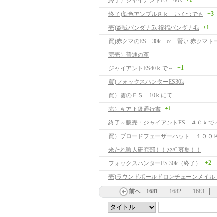
+1
終了）ジャイアントES 40k
+3
終了)染色アンプル８ｋ いくつでも
+1
売)盗賊バンダナ5k 祝福バンダナ4k
完売）普通の革
+1
ジャイアントES40ｋで～
買)フォックスハンターES30k
買）雲のＥＳ 10ｋにて
+1
売）キア下級通行書
終了～販売：ジャイアントES ４０ｋで
買）ブロードフェーザーハット １００
来たれ暇人研究部！！ﾒﾝﾊﾞ募集！！
+2
フォックスハンターES 30k（終了）
売)ラウンドポールドロンチェーンメイル
前へ
1681
1682
1683