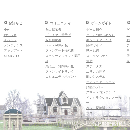
お知らせ
コミュニティ
ゲームガイド
全体
自由掲示板
ゲーム紹介
ゲ
お知らせ
プレイヤー掲示板
ゲームのはじめかた
ア
イベント
取引掲示板
キャラクター作成
動
メンテナンス
ペットAI掲示板
操作ガイド
フ
アップデート
ファンアート掲示板
基本戦闘
音
ETERNITY
スクリーンショット掲示
スキルシステム
壁
板
生産
マ
知識王（質問掲示板）
ステータス
ファンサイトリンク
エリンの世界
コミュニティポイント
町のシステム
コミュニケーション
序盤のプレイ
スマートコンテンツ
インタラクションメーカ
ー
ペット探検隊・ペットハ
ウス
ダンジョンガイド
マギグラフィ