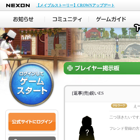
NEXON
【メイプルストーリー】CROWNアップデート
[返事]売)鋭いES
えー
二つ頂きたいです
フレンド登録の方