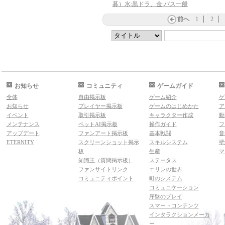
募）水:黒ドラ、金:バス一般
前へ
1
2
お知らせ
コミュニティ
ゲームガイド
全体
自由掲示板
ゲーム紹介
ゲ
お知らせ
プレイヤー掲示板
ゲームのはじめかた
ア
イベント
取引掲示板
キャラクター作成
動
メンテナンス
ペットAI掲示板
操作ガイド
フ
アップデート
ファンアート掲示板
基本戦闘
音
ETERNITY
スクリーンショット掲示
スキルシステム
壁
板
生産
マ
知識王（質問掲示板）
ステータス
ファンサイトリンク
エリンの世界
コミュニティポイント
町のシステム
コミュニケーション
序盤のプレイ
スマートコンテンツ
インタラクションメーカ
ー