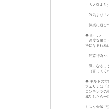
・大人数より
・装備より「
・気楽に遊び
◆ ルール
・過度な暴言
快になる行為
・迷惑行為や
・気になるこ
（言ってくれ
◆ ギルドの
フェリナは「
コンテンツの
成功したら一
ミスや全滅で