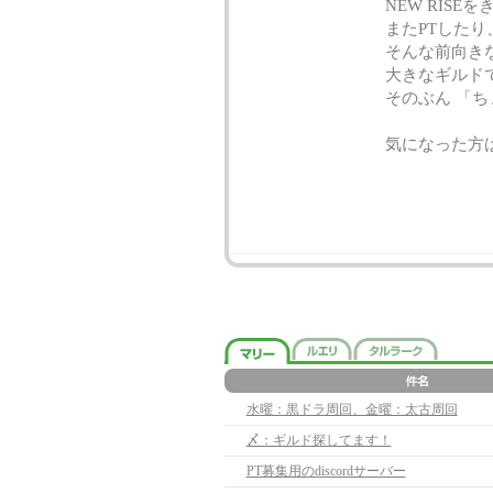
NEW RISE
またPTした
そんな前向き
大きなギルド
そのぶん 「
気になった方は
水曜：黒ドラ周回、金曜：太古周回
〆：ギルド探してます！
PT募集用のdiscordサーバー