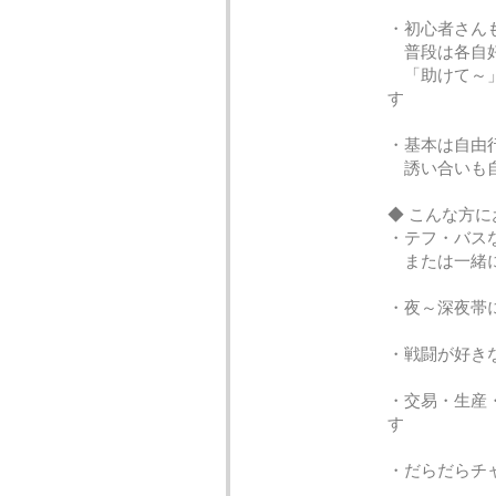
・初心者さん
普段は各自好
「助けて～」
す
・基本は自由
誘い合いも自
◆ こんな方
・テフ・バス
または一緒に
・夜～深夜帯
・戦闘が好き
・交易・生産
す
・だらだらチ