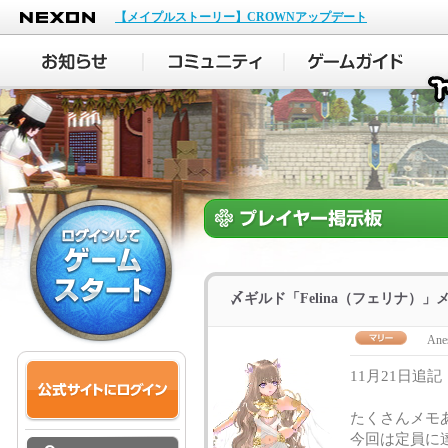
NEXON
【メイプルストーリー】CROWNアップデート
〆ギルド「Felina（フェリナ）」
Ane
11月21日追記
たくさんメモ
今回は定員に