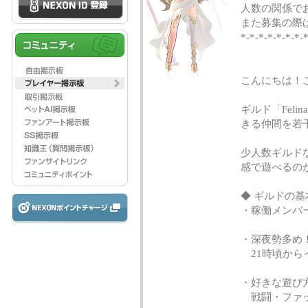
人数の関係で
また募集の際
*-*-*-*-*-*-*-*
こんにちは！
ギルド「Fel
きる仲間を若
少人数ギルド
感で遊べるの
◆ ギルドの基
・稼働メンバー
・深夜勢多め
21時頃から
・好きな遊び
戦闘・ファッ