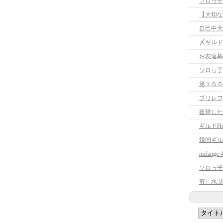
ソロっ子
【大切な
自己中天
〆ギルド
お友達募
ソロっ子
第１６６
ブリレフ
復帰した
ギルドHe
韓国ギル
melan
ソロっ子
募）水: