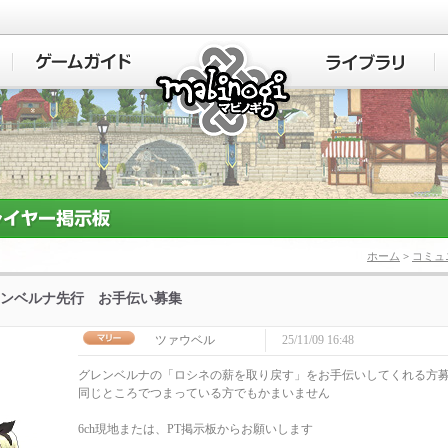
マビノギ
ホーム
>
コミュ
ンベルナ先行 お手伝い募集
ツァウベル
25/11/09 16:48
グレンベルナの「ロシネの薪を取り戻す」をお手伝いしてくれる方
同じところでつまっている方でもかまいません
6ch現地または、PT掲示板からお願いします