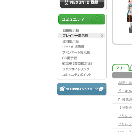
水曜：黒
〆：ギル
PT募集用
【演奏会
ブリレフ
ブリレフ