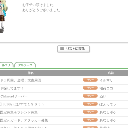
お手伝い頂けました。
ありがとうございました
ドラ周回、金曜：太古周回
イルマリ
ド探してます！
稲荷ココ
のdiscordサーバー
ぬい
】[01/02]はぴすて１９６ｔｈ
ぽえってぃ
固定募集＆フレンド募集
あなしポケ
固定pt ガード、アタッカー募集
あなしポケ