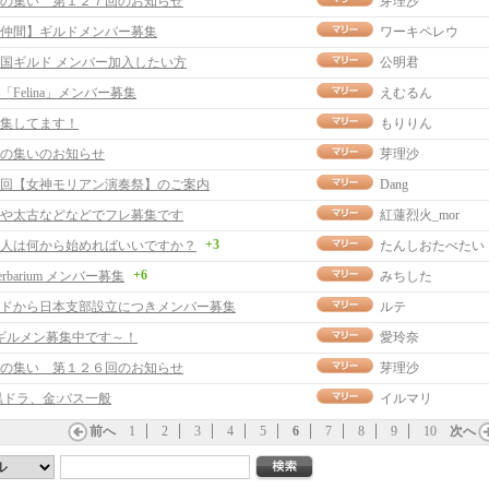
の集い 第１２７回のお知らせ
芽理沙
仲間】ギルドメンバー募集
ワーキペレウ
国ギルド メンバー加入したい方
公明君
「Felina」メンバー募集
えむるん
集してます！
もりりん
の集いのお知らせ
芽理沙
回【女神モリアン演奏祭】のご案内
Dang
や太古などなどでフレ募集です
紅蓮烈火_mor
+3
人は何から始めればいいですか？
たんしおたべたい
+6
rbarium メンバー募集
みちした
ドから日本支部設立につきメンバー募集
ルテ
ge ギルメン募集中です～！
愛玲奈
の集い 第１２６回のお知らせ
芽理沙
黒ドラ、金:バス一般
イルマリ
前へ
1
2
3
4
5
6
7
8
9
10
次へ