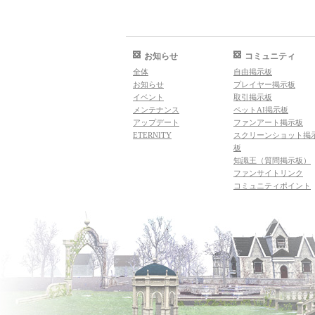
お知らせ
コミュニティ
全体
自由掲示板
お知らせ
プレイヤー掲示板
イベント
取引掲示板
メンテナンス
ペットAI掲示板
アップデート
ファンアート掲示板
ETERNITY
スクリーンショット掲
板
知識王（質問掲示板）
ファンサイトリンク
コミュニティポイント