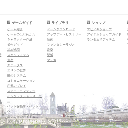
ゲームガイド
ライブラリ
ショップ
ゲーム紹介
ゲームダウンロード
マビノギショップ
ゲームのはじめかた
アップデートヒストリー
アイテムショップガイド
キャラクター作成
動画
ランダム型アイテム
操作ガイド
ファンタジーラジオ
基本戦闘
音楽
示
スキルシステム
壁紙
生産
マンガ
ステータス
エリンの世界
町のシステム
コミュニケーション
序盤のプレイ
スマートコンテンツ
インタラクションメーカ
ー
ペット探検隊・ペットハ
ウス
ダンジョンガイド
マギグラフィ