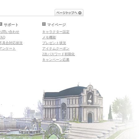
ページトップへ
サポート
マイページ
お問い合わせ
キャラクター設定
FAQ
メモ機能
不具合対応状況
プレゼント状況
アンケート
アイテムクーポン
2次パスワード初期化
キャンペーン応募