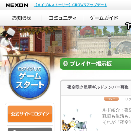
NEXON
【メイプルストーリー】CROWNアップデート
夜空咲ク星華ギルドメンバー募集
リ
ルド紹介：夜
戦闘も生活も
それが「夜空