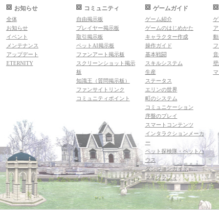
お知らせ
コミュニティ
ゲームガイド
全体
自由掲示板
ゲーム紹介
ゲ
お知らせ
プレイヤー掲示板
ゲームのはじめかた
ア
イベント
取引掲示板
キャラクター作成
動
メンテナンス
ペットAI掲示板
操作ガイド
フ
アップデート
ファンアート掲示板
基本戦闘
音
ETERNITY
スクリーンショット掲示
スキルシステム
壁
板
生産
マ
知識王（質問掲示板）
ステータス
ファンサイトリンク
エリンの世界
コミュニティポイント
町のシステム
コミュニケーション
序盤のプレイ
スマートコンテンツ
インタラクションメーカ
ー
ペット探検隊・ペットハ
ウス
ダンジョンガイド
マギグラフィ