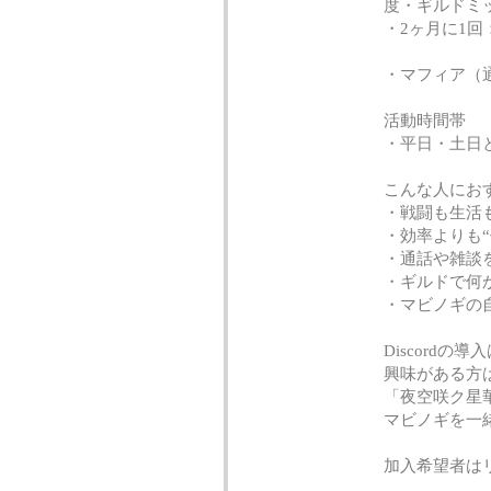
度・ギルドミ
・2ヶ月に1
・マフィア（
活動時間帯
・平日・土日
こんな人にお
・戦闘も生活
・効率よりも
・通話や雑談
・ギルドで何
・マビノギの
Discord
興味がある方
「夜空咲ク星
マビノギを一
加入希望者は