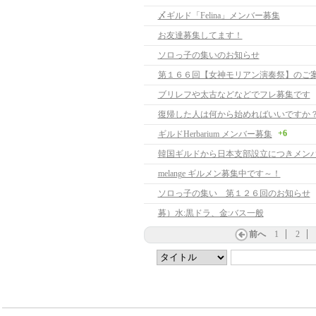
〆ギルド「Felina」メンバー募集
お友達募集してます！
ソロっ子の集いのお知らせ
第１６６回【女神モリアン演奏祭】のご
ブリレフや太古などなどでフレ募集です
復帰した人は何から始めればいいですか
+6
ギルドHerbarium メンバー募集
韓国ギルドから日本支部設立につきメン
melange ギルメン募集中です～！
ソロっ子の集い 第１２６回のお知らせ
募）水:黒ドラ、金:バス一般
前へ
1
2