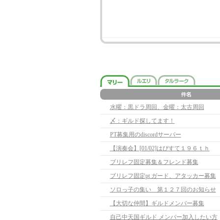
水曜：黒ドラ周回、金曜：太古周回
〆：ギルド探してます！
PT募集用のdiscordサーバー
【演奏会】[01/02]はぴすて１９６ｔｈ
ブリレフ固定募集＆フレンド募集
ブリレフ固定pt ガード、アタッカー募集
ソロっ子の集い 第１２７回のお知らせ
【大切な仲間】ギルドメンバー募集
自己中天国ギルド メンバー加入したい方