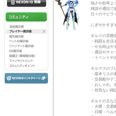
強さや効率よ
雑談や通話で
日々のマビラ
にぎやかすぎ
ギルドの雰囲
・戦闘も生活
・やる時はや
・通話やチャ
・イベントや
ギルマスのプ
・基本リスの
・交易船やテ
・おしゃれ、
・何気ない雑
ギルドの主な
・火曜：交易
・日曜：ベル