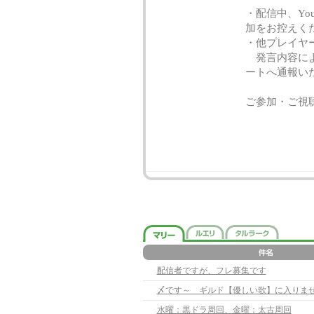
・配信中、Yo
加をお控えく
・他プレイヤ
発言内容によ
ートへ通報い
ご参加・ご視
配信者ですが、フレ募集です
〆です～ ギルド【優しい歌】に入りま
水曜：黒ドラ周回、金曜：太古周回