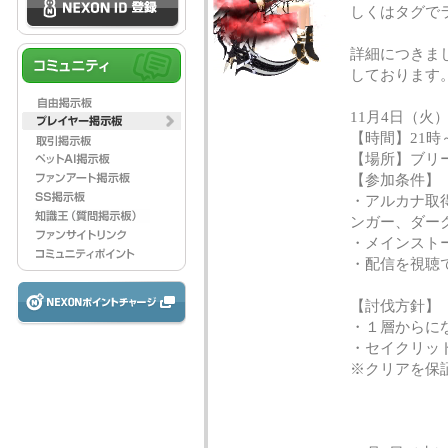
しくはタグで
詳細につきまし
しております
11月4日（火
【時間】21時
【場所】ブリー
【参加条件】
・アルカナ取
ンガー、ダー
・メインスト
・配信を視聴
【討伐方針】
・１層からに
・セイクリッ
※クリアを保