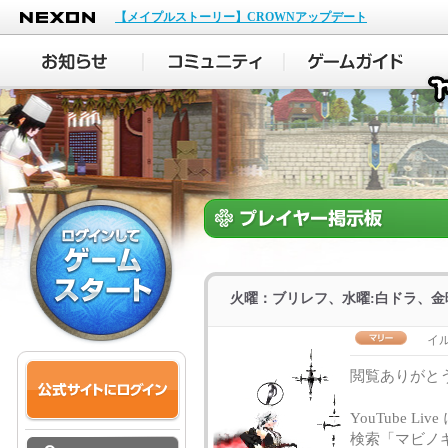
NEXON
【メイプルストーリー】CROWNアップデート
火曜：ブリレフ、水曜:白ドラ、金
イ
閲覧ありがと
YouTube 
検索「マビノ