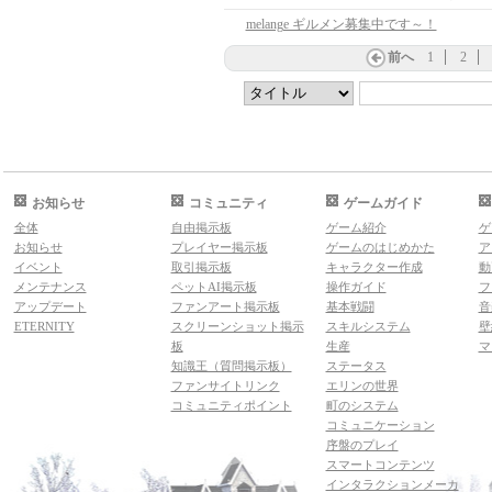
melange ギルメン募集中です～！
前へ
1
2
お知らせ
コミュニティ
ゲームガイド
全体
自由掲示板
ゲーム紹介
ゲ
お知らせ
プレイヤー掲示板
ゲームのはじめかた
ア
イベント
取引掲示板
キャラクター作成
動
メンテナンス
ペットAI掲示板
操作ガイド
フ
アップデート
ファンアート掲示板
基本戦闘
音
ETERNITY
スクリーンショット掲示
スキルシステム
壁
板
生産
マ
知識王（質問掲示板）
ステータス
ファンサイトリンク
エリンの世界
コミュニティポイント
町のシステム
コミュニケーション
序盤のプレイ
スマートコンテンツ
インタラクションメーカ