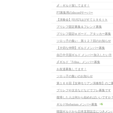
〆：ギルド探してます！
PT募集用のdiscordサーバー
【演奏会】[01/02]はぴすて１９６ｔｈ
ブリレフ固定募集＆フレンド募集
ブリレフ固定pt ガード、アタッカー募集
ソロっ子の集い 第１２７回のお知らせ
【大切な仲間】ギルドメンバー募集
自己中天国ギルド メンバー加入したい方
〆ギルド「Felina」メンバー募集
お友達募集してます！
ソロっ子の集いのお知らせ
第１６６回【女神モリアン演奏祭】のご
ブリレフや太古などなどでフレ募集です
復帰した人は何から始めればいいですか
+6
ギルドHerbarium メンバー募集
韓国ギルドから日本支部設立につきメン