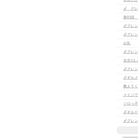
ギルドか
〆 グレ
第93回 
〆グレン
〆グレン
お礼
〆グレン
太古3人
〆グレン
〆ギルメ
教えてく
メイジで
ソロっ子
〆ギルド
〆グレン