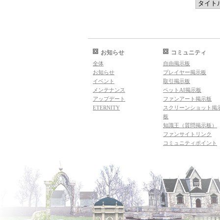
お知らせ
コミュニティ
全体
自由掲示板
お知らせ
プレイヤー掲示板
イベント
取引掲示板
メンテナンス
ペットAI掲示板
アップデート
ファンアート掲示板
ETERNITY
スクリーンショット掲
板
知識王（質問掲示板）
ファンサイトリンク
コミュニティポイント