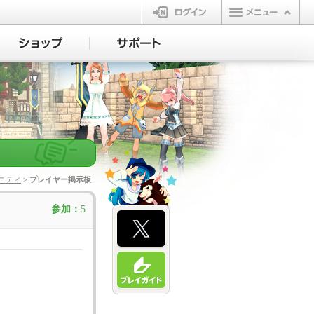
ログイン
ニティ
> プレイヤー掲示板
参加：
5