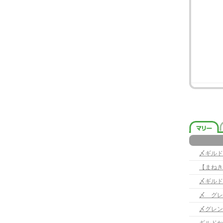
〆ギルド
【まねき
〆ギルド
〆 グレ
〆グレン