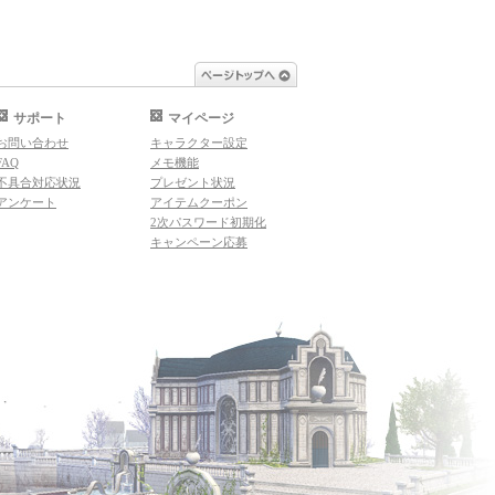
ページトップへ
サポート
マイページ
お問い合わせ
キャラクター設定
FAQ
メモ機能
不具合対応状況
プレゼント状況
アンケート
アイテムクーポン
2次パスワード初期化
キャンペーン応募