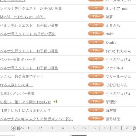
にかま仲間募〆
ハーメルン_mor
ンベルナ先行クエスト お手伝い募集
ルレミア_mar
MiciM のお知らせ♪（8/2）
魅夢
ベルナ先行クエスト お手伝い募集
えるきち
ベルナ導入クエスト お手伝い募集
etoko
Konisu
ベルナ先行クエスト お手伝い募集
おつかれちゃん
メンバー募集 ＠バード
うさぎびょびょ
ベルナ導入クエスト お手伝い募集
ファエルス
ンさん、数名募集です～！
マリールージュ
れる人欲しいです！
ぽむぽむりん
太古3人メンバー募集
うさぎびょびょ
+1
の集い 第１２２回のお知らせ
芽理沙
【優しい歌】に入りませんか？
白灰猫
ベルナ太古の冬４人クリア練習メンバー募集
猫月結兎
前へ
11
12
13
14
15
16
17
18
19
20