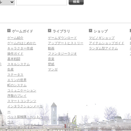
ゲームガイド
ライブラリ
ショップ
ゲーム紹介
ゲームダウンロード
マビノギショップ
ゲームのはじめかた
アップデートヒストリー
アイテムショップガイド
キャラクター作成
動画
ランダム型アイテム
操作ガイド
ファンタジーラジオ
基本戦闘
音楽
示
スキルシステム
壁紙
生産
マンガ
ステータス
エリンの世界
町のシステム
コミュニケーション
序盤のプレイ
スマートコンテンツ
インタラクションメーカ
ー
ペット探検隊・ペットハ
ウス
ダンジョンガイド