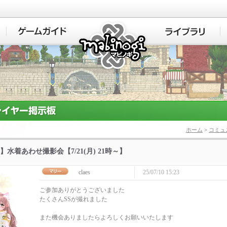
マビノギ
ホーム
>
コミュ
】水着あわせ撮影会【7/21(月) 21時～】
claes
25/07/10 15:23
ご参加ありがとうございました
たくさんSSが撮れました
また機会ありましたらよろしくお願いいたします