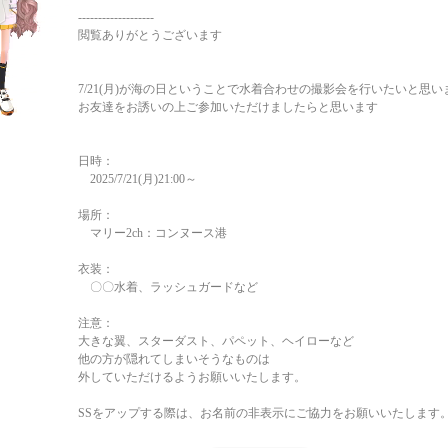
-------------------
閲覧ありがとうございます
7/21(月)が海の日ということで水着合わせの撮影会を行いたいと思い
お友達をお誘いの上ご参加いただけましたらと思います
日時：
2025/7/21(月)21:00～
場所：
マリー2ch：コンヌース港
衣装：
〇〇水着、ラッシュガードなど
注意：
大きな翼、スターダスト、パペット、ヘイローなど
他の方が隠れてしまいそうなものは
外していただけるようお願いいたします。
SSをアップする際は、お名前の非表示にご協力をお願いいたします