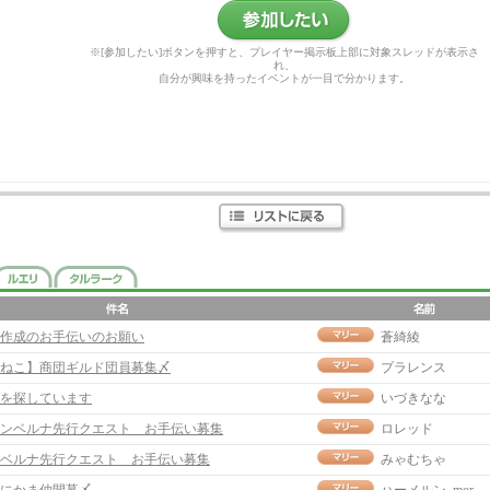
参加したい
※[参加したい]ボタンを押すと、プレイヤー掲示板上部に対象スレッドが表示さ
れ、
自分が興味を持ったイベントが一目で分かります。
作成のお手伝いのお願い
蒼綺綾
ねこ】商団ギルド団員募集〆
プラレンス
を探しています
いづきなな
ンベルナ先行クエスト お手伝い募集
ロレッド
ベルナ先行クエスト お手伝い募集
みゃむちゃ