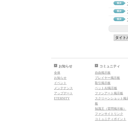
お知らせ
コミュニティ
全体
自由掲示板
お知らせ
プレイヤー掲示板
イベント
取引掲示板
メンテナンス
ペットAI掲示板
アップデート
ファンアート掲示板
ETERNITY
スクリーンショット掲
板
知識王（質問掲示板）
ファンサイトリンク
コミュニティポイント