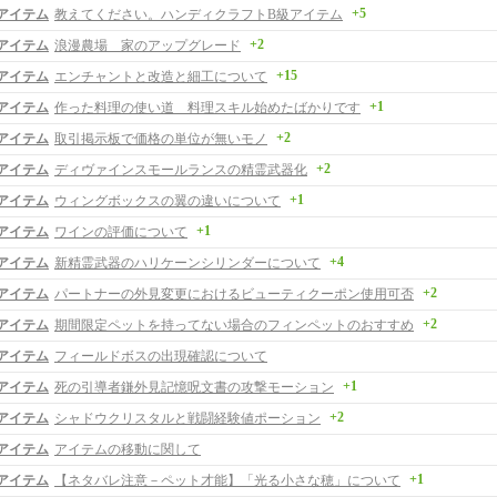
+5
アイテム
教えてください。ハンディクラフトB級アイテム
+2
アイテム
浪漫農場 家のアップグレード
+15
アイテム
エンチャントと改造と細工について
+1
アイテム
作った料理の使い道 料理スキル始めたばかりです
+2
アイテム
取引掲示板で価格の単位が無いモノ
+2
アイテム
ディヴァインスモールランスの精霊武器化
+1
アイテム
ウィングボックスの翼の違いについて
+1
アイテム
ワインの評価について
+4
アイテム
新精霊武器のハリケーンシリンダーについて
+2
アイテム
パートナーの外見変更におけるビューティクーポン使用可否
+2
アイテム
期間限定ペットを持ってない場合のフィンペットのおすすめ
アイテム
フィールドボスの出現確認について
+1
アイテム
死の引導者鎌外見記憶呪文書の攻撃モーション
+2
アイテム
シャドウクリスタルと戦闘経験値ポーション
アイテム
アイテムの移動に関して
+1
アイテム
【ネタバレ注意－ペット才能】「光る小さな穂」について