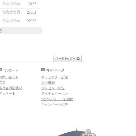
18132
23353
20022
ページトップへ
サポート
マイページ
お問い合わせ
キャラクター設定
FAQ
メモ機能
不具合対応状況
プレゼント状況
アンケート
アイテムクーポン
2次パスワード初期化
キャンペーン応募