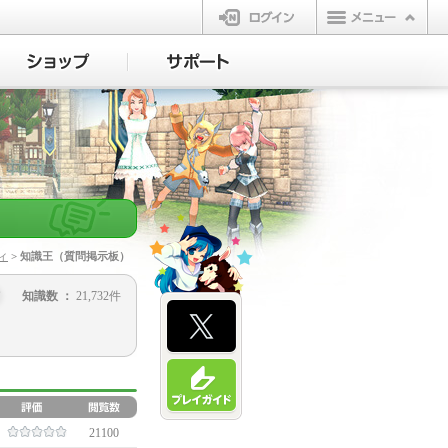
ログイン
ィ
> 知識王（質問掲示板）
知識数 ：
21,732件
21100