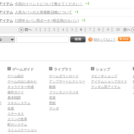
+3
アイテム
今回のイベントについて教えてください！
+1
アイテム
人形カバンの人形複数召喚について
+2
アイテム
15周年カバン用ポーチ (商店用のカバン)
前へ
1
2
3
4
5
6
7
8
9
10
次へ
RSSってなに？
ゲームガイド
ライブラリ
ショップ
ゲーム紹介
ゲームダウンロード
マビノギショップ
ゲームのはじめかた
アップデートヒストリー
アイテムショップガイド
キャラクター作成
動画
ランダム型アイテム
操作ガイド
ファンタジーラジオ
基本戦闘
音楽
示
スキルシステム
壁紙
生産
マンガ
ステータス
エリンの世界
町のシステム
コミュニケーション