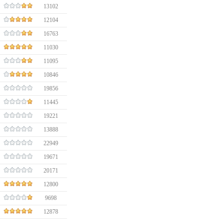
13102
12104
16763
11030
11095
10846
19856
11445
19221
13888
22949
19671
20171
12800
9698
12878