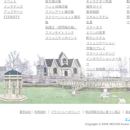
イベント
取引掲示板
キャラクター作成
動
メンテナンス
ペットAI掲示板
操作ガイド
フ
アップデート
ファンアート掲示板
基本戦闘
音
ETERNITY
スクリーンショット掲示
スキルシステム
壁
板
生産
マ
知識王（質問掲示板）
ステータス
ファンサイトリンク
エリンの世界
コミュニティポイント
町のシステム
コミュニケーション
序盤のプレイ
スマートコンテンツ
インタラクションメーカ
ー
ペット探検隊・ペットハ
ウス
ダンジョンガイド
マギグラフィ
運営会社
利用規約
プライバシーポリシー
特定商取引法に基づく表記
資
オ
Copyright © 2009 NEXON Korea Co