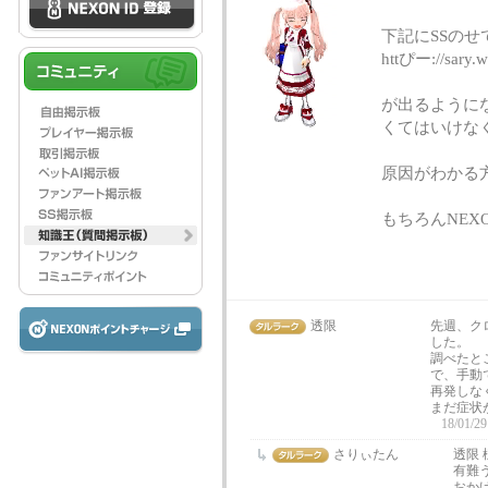
下記にSSのせ
httぴー://sary.w
が出るように
くてはいけな
原因がわかる
もちろんNEXO
透限
先週、ク
した。
調べたと
で、手動
再発しな
まだ症状
18/01/29
さりぃたん
透限 
有難
おか