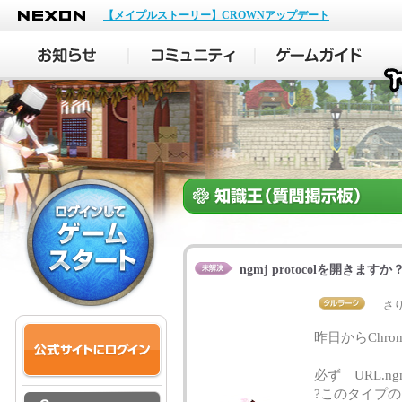
NEXON
【メイプルストーリー】CROWNアップデート
ngmj protocolを開きますか
さ
昨日からChr
必ず URL.ng
?このタイプ