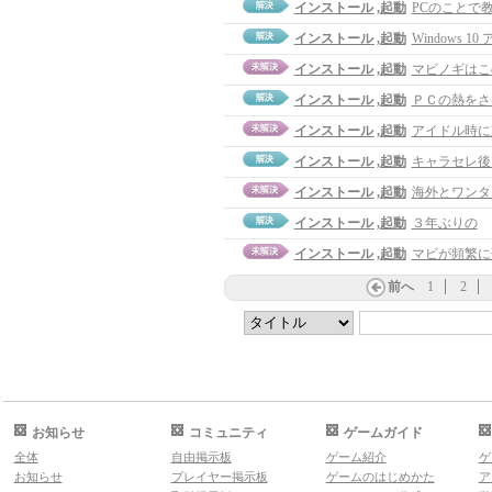
インストール ,起動
PCのことで
インストール ,起動
Windows 10
インストール ,起動
マビノギはこ
インストール ,起動
ＰＣの熱をさ
インストール ,起動
アイドル時に
インストール ,起動
キャラセレ後
インストール ,起動
海外とワンタ
インストール ,起動
３年ぶりの
インストール ,起動
マビが頻繁に
前へ
1
2
お知らせ
コミュニティ
ゲームガイド
全体
自由掲示板
ゲーム紹介
ゲ
お知らせ
プレイヤー掲示板
ゲームのはじめかた
ア