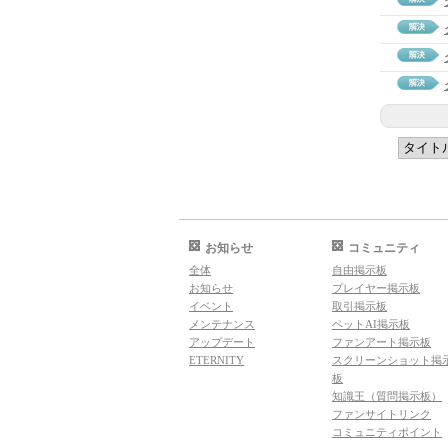
お知らせ
コミュニティ
全体
自由掲示板
お知らせ
プレイヤー掲示板
イベント
取引掲示板
メンテナンス
ペットAI掲示板
アップデート
ファンアート掲示板
ETERNITY
スクリーンショット掲
板
知識王（質問掲示板）
ファンサイトリンク
コミュニティポイント