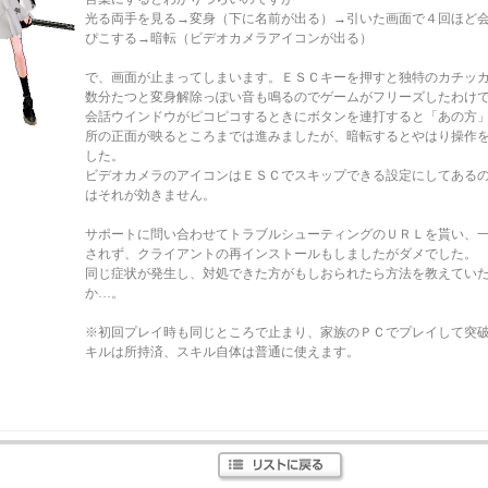
光る両手を見る→変身（下に名前が出る）→引いた画面で４回ほど
ぴこする→暗転（ビデオカメラアイコンが出る）
で、画面が止まってしまいます。ＥＳＣキーを押すと独特のカチッ
数分たつと変身解除っぽい音も鳴るのでゲームがフリーズしたわけ
会話ウインドウがピコピコするときにボタンを連打すると「あの方
所の正面が映るところまでは進みましたが、暗転するとやはり操作
した。
ビデオカメラのアイコンはＥＳＣでスキップできる設定にしてある
はそれが効きません。
サポートに問い合わせてトラブルシューティングのＵＲＬを貰い、
されず、クライアントの再インストールもしましたがダメでした。
同じ症状が発生し、対処できた方がもしおられたら方法を教えてい
か…。
※初回プレイ時も同じところで止まり、家族のＰＣでプレイして突
キルは所持済、スキル自体は普通に使えます。