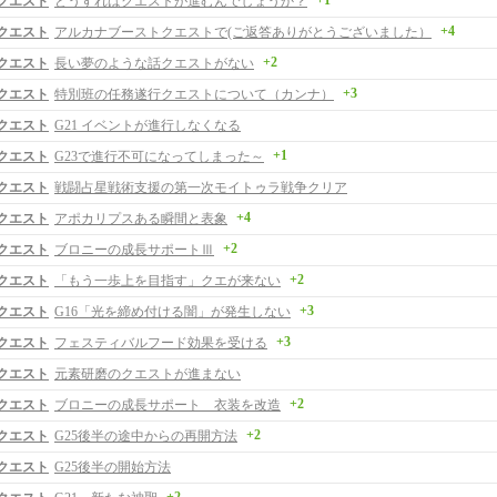
+1
クエスト
どうすればクエストが進むんでしょうか？
+4
クエスト
アルカナブーストクエストで(ご返答ありがとうございました）
+2
クエスト
長い夢のような話クエストがない
+3
クエスト
特別班の任務遂行クエストについて（カンナ）
クエスト
G21 イベントが進行しなくなる
+1
クエスト
G23で進行不可になってしまった～
クエスト
戦闘占星戦術支援の第一次モイトゥラ戦争クリア
+4
クエスト
アポカリプスある瞬間と表象
+2
クエスト
ブロニーの成長サポートⅢ
+2
クエスト
「もう一歩上を目指す」クエが来ない
+3
クエスト
G16「光を締め付ける闇」が発生しない
+3
クエスト
フェスティバルフード効果を受ける
クエスト
元素研磨のクエストが進まない
+2
クエスト
ブロニーの成長サポート 衣装を改造
+2
クエスト
G25後半の途中からの再開方法
クエスト
G25後半の開始方法