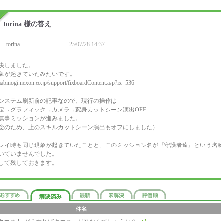
torina 様の答え
torina
25/07/28 14:37
決しました。
象が起きていたみたいです。
/mabinogi.nexon.co.jp/support/fixboardContent.asp?ix=536
システム刷新前の記事なので、現行の操作は
定→グラフィック→カメラ→変身カットシーン演出OFF
無事ミッションが進みました。
念のため、上のスキルカットシーン演出もオフにしました）
レイ時も同じ現象が起きていたことと、このミッション名が『守護者達』という名
いていませんでした。
して残しておきます。