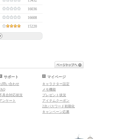
15432
16036
16608
15220
ページトップへ
サポート
マイページ
お問い合わせ
キャラクター設定
FAQ
メモ機能
不具合対応状況
プレゼント状況
アンケート
アイテムクーポン
2次パスワード初期化
キャンペーン応募