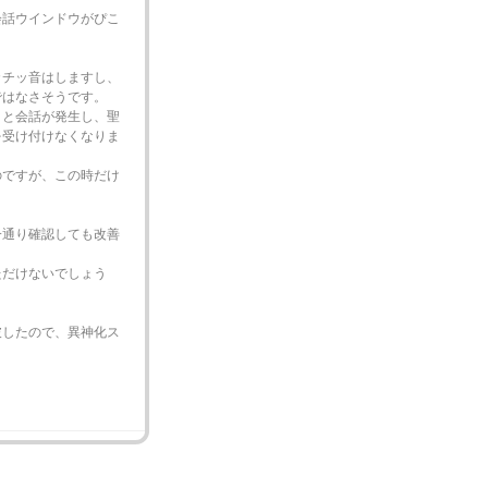
会話ウインドウがぴこ
カチッ音はしますし、
ではなさそうです。
」と会話が発生し、聖
を受け付けなくなりま
のですが、この時だけ
一通り確認しても改善
ただけないでしょう
破したので、異神化ス