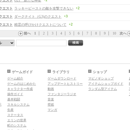
+2
クエスト
G21 新たな神聖
+2
クエスト
ラッキービーストの敵を攻撃できない
+3
クエスト
ダークナイト（G3)のクエスト
+2
クエスト
精霊の呼びかけクエストについて
前へ
1
2
3
4
5
6
7
8
9
10
次へ
ゲームガイド
ライブラリ
ショップ
ゲーム紹介
ゲームダウンロード
マビノギショップ
ゲームのはじめかた
アップデートヒストリー
アイテムショップガイド
キャラクター作成
動画
ランダム型アイテム
操作ガイド
ファンタジーラジオ
基本戦闘
音楽
示
スキルシステム
壁紙
生産
マンガ
ステータス
エリンの世界
町のシステム