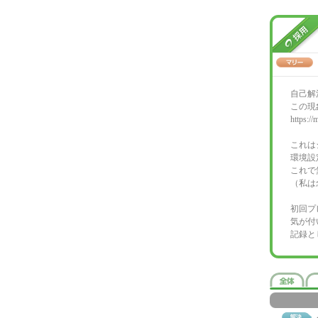
自己解
この現
https:/
これは
環境設
これで
（私は
初回プ
気が付
記録と