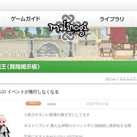
マビノギ
ホーム
>
コミュニテ
G21 イベントが進行しなくなる
torina
25/07/19 11:34
※多少ネタバレ配慮の書き方にしてます
Ｇ２１リプレイ 新たな神聖のイベント中に強制的に異神化する際
言葉にするとわかりづらいのですが