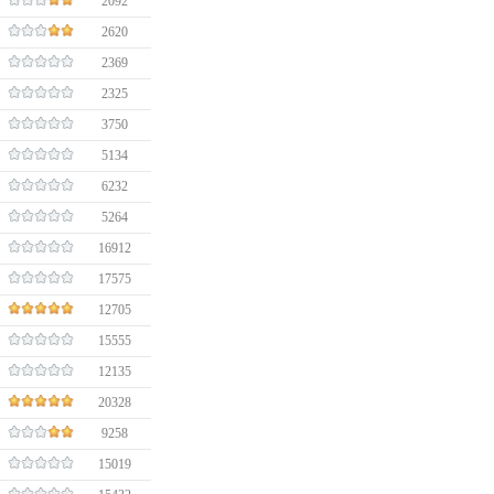
2092
2620
2369
2325
3750
5134
6232
5264
16912
17575
12705
15555
12135
20328
9258
15019