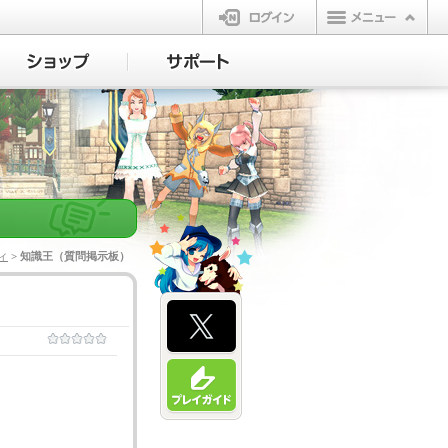
ログイン
ィ
> 知識王（質問掲示板）