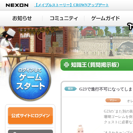
NEXON
【メイプルストーリー】CROWNアップデート
G23で進行不可になってし
オ
G23の 'また別
珊瑚ゴーレムを倒
クェストに必要な
'まさかキャンプ