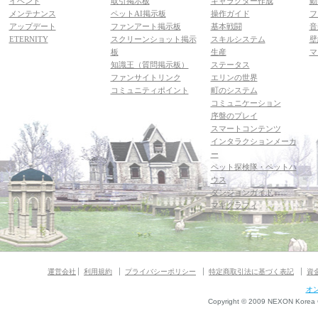
イベント
取引掲示板
キャラクター作成
動
メンテナンス
ペットAI掲示板
操作ガイド
フ
アップデート
ファンアート掲示板
基本戦闘
音
ETERNITY
スクリーンショット掲示
スキルシステム
壁
板
生産
マ
知識王（質問掲示板）
ステータス
ファンサイトリンク
エリンの世界
コミュニティポイント
町のシステム
コミュニケーション
序盤のプレイ
スマートコンテンツ
インタラクションメーカ
ー
ペット探検隊・ペットハ
ウス
ダンジョンガイド
マギグラフィ
運営会社
利用規約
プライバシーポリシー
特定商取引法に基づく表記
資
オ
Copyright © 2009 NEXON Korea Co