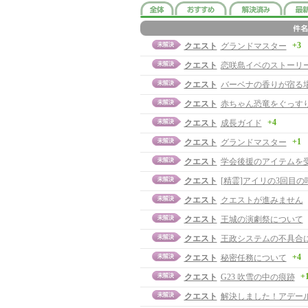
+3
クエスト
グランドマスター
クエスト
恋咲島イベのストーリ
クエスト
バーベナの香りが宿る
クエスト
赤ちゃん恐竜をぐっすり
+4
クエスト
成長ガイド
+1
クエスト
グランドマスター
クエスト
学会後援のアイテムを
クエスト
[精霊]アイリの3回目
クエスト
クエストが進みません
クエスト
王城の演劇祭について
クエスト
王政システムの不具合
+4
クエスト
秘密任務について
+
クエスト
G23 吹雪の中の痕跡
クエスト
解決しました！アデー