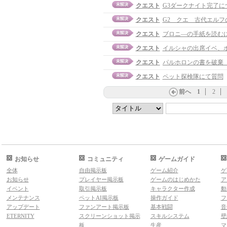
クエスト
G3ダークナイト完了に
クエスト
G2 クエ 古代エルフ
クエスト
ブロニ―の手紙を読む
クエスト
イルシャの出席イベ、
クエスト
パルホロンの書を破棄
クエスト
ペット探検隊にて質問
前へ
1
2
お知らせ
コミュニティ
ゲームガイド
全体
自由掲示板
ゲーム紹介
ゲ
お知らせ
プレイヤー掲示板
ゲームのはじめかた
ア
イベント
取引掲示板
キャラクター作成
動
メンテナンス
ペットAI掲示板
操作ガイド
フ
アップデート
ファンアート掲示板
基本戦闘
音
ETERNITY
スクリーンショット掲示
スキルシステム
壁
板
生産
マ