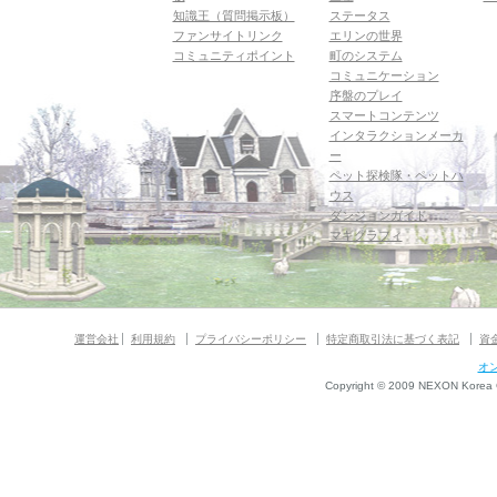
知識王（質問掲示板）
ステータス
ファンサイトリンク
エリンの世界
コミュニティポイント
町のシステム
コミュニケーション
序盤のプレイ
スマートコンテンツ
インタラクションメーカ
ー
ペット探検隊・ペットハ
ウス
ダンジョンガイド
マギグラフィ
運営会社
利用規約
プライバシーポリシー
特定商取引法に基づく表記
資
オ
Copyright © 2009 NEXON Korea Co