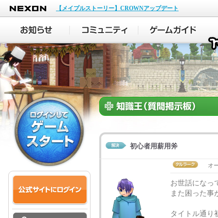
NEXON
【メイプルストーリー】CROWNアップデート
初心者用薪用斧
オー
お世話になっ
また困った事
タイトル通り