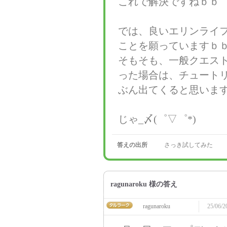
これで解決ですねｂｂ
では、良いエリンライ
ことを願っていますｂ
そもそも、一般クエス
った場合は、チュート
ぶん出てくると思いま
じゃ_〆(゜▽゜*)
答えの出所
さっき試してみた
ragunaroku 様の答え
ragunaroku
25/06/2