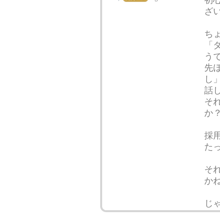
初
ざ
ち
「
う
先
し
話
そ
か
採
た
そ
か
じゃ