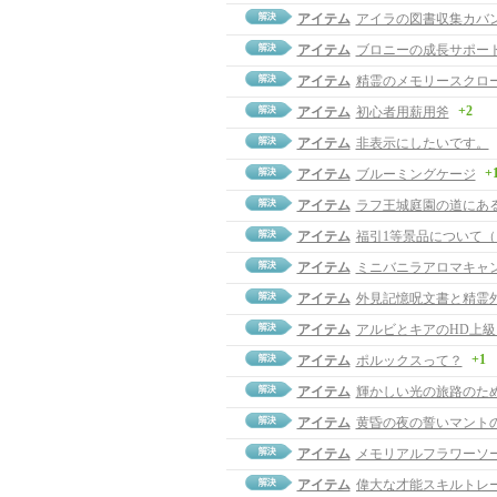
アイテム
アイラの図書収集カバ
アイテム
ブロニーの成長サポー
アイテム
精霊のメモリースクロ
+2
アイテム
初心者用薪用斧
アイテム
非表示にしたいです。
+
アイテム
ブルーミングケージ
アイテム
ラフ王城庭園の道にあ
アイテム
福引1等景品について
アイテム
ミニバニラアロマキャ
アイテム
外見記憶呪文書と精霊
アイテム
アルビとキアのHD上
+1
アイテム
ポルックスって？
アイテム
輝かしい光の旅路のた
アイテム
黄昏の夜の誓いマント
アイテム
メモリアルフラワーソ
アイテム
偉大な才能スキルトレ