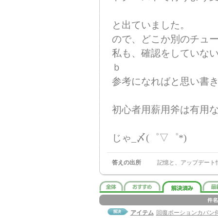
と出ていました。
ので、どこか別のチュ
私も、確認をしていな
ｂ
参考になればと思い書
初心者用薪用斧は有用
じゃ_〆(゜▽゜*)
答えの出所
記憶と、アップデート
アイテム
回復ポーションカバン