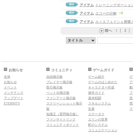
アイテム
トレーニングポーショ
+1
アイテム
エコーの分解
アイテム
ルィエフェイシェ紫蝶
前へ
1
2
お知らせ
コミュニティ
ゲームガイド
全体
自由掲示板
ゲーム紹介
ゲ
お知らせ
プレイヤー掲示板
ゲームのはじめかた
ア
イベント
取引掲示板
キャラクター作成
動
メンテナンス
ペットAI掲示板
操作ガイド
フ
アップデート
ファンアート掲示板
基本戦闘
音
ETERNITY
スクリーンショット掲示
スキルシステム
壁
板
生産
マ
知識王（質問掲示板）
ステータス
ファンサイトリンク
エリンの世界
コミュニティポイント
町のシステム
コミュニケーション