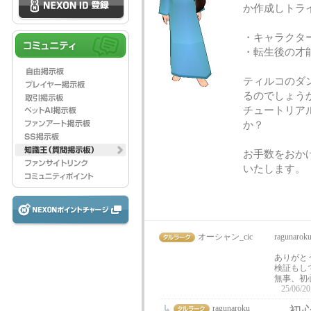
か作成しトラ
・キャラクタ
・転生後の才
ティルコのダ
るのでしょう
チュートリア
か？
お手数をおか
いたします。
オーシャン_cic
ragunaro
ありがと
検証もし
無事、初
25/06/20
ragunaroku