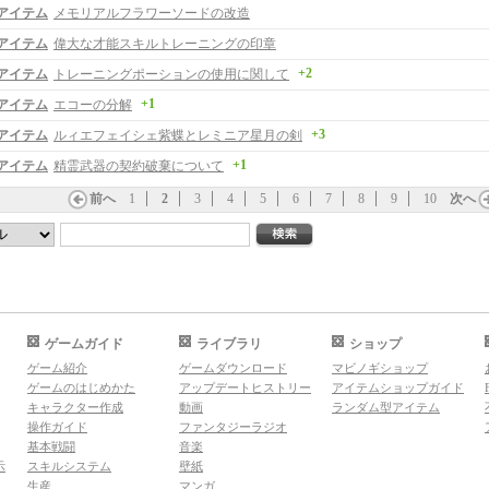
アイテム
メモリアルフラワーソードの改造
アイテム
偉大な才能スキルトレーニングの印章
+2
アイテム
トレーニングポーションの使用に関して
+1
アイテム
エコーの分解
+3
アイテム
ルィエフェイシェ紫蝶とレミニア星月の剣
+1
アイテム
精霊武器の契約破棄について
前へ
1
2
3
4
5
6
7
8
9
10
次へ
ゲームガイド
ライブラリ
ショップ
ゲーム紹介
ゲームダウンロード
マビノギショップ
ゲームのはじめかた
アップデートヒストリー
アイテムショップガイド
キャラクター作成
動画
ランダム型アイテム
操作ガイド
ファンタジーラジオ
基本戦闘
音楽
示
スキルシステム
壁紙
生産
マンガ