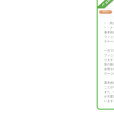
> ・
> ・
基本的
フィニ
※ケー
一方で
フィニ
ります
笛の販
金貨を
ゲージ
基本的
ことが
また、
が大変
います