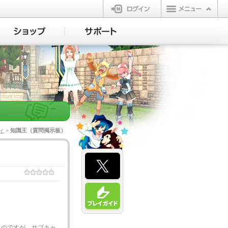
ログイン
ィ
> 知識王（質問掲示板）
。
るのですが、サブキャ