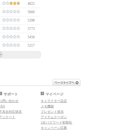
4822
5660
5298
5773
5450
5217
ページトップへ
サポート
マイページ
お問い合わせ
キャラクター設定
FAQ
メモ機能
不具合対応状況
プレゼント状況
アンケート
アイテムクーポン
2次パスワード初期化
キャンペーン応募