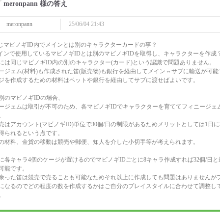
meronpann 様の答え
meronpann
25/06/04 21:43
同じマビノギID内でメインとは別のキャラクターカードの事？
メインで使用しているマビノギIDとは別のマビノギIDを取得し、キャラクターを作成
には同じマビノギID内の別のキャラクター(カード)という認識で問題ありません。
ージェム(材料)も作成された笛(販売物)も銀行を経由してメイン⇔サブに輸送が可能
ジを作成するための材料はペットや銀行を経由してサブに渡せばよいです。
別のマビノギIDの場合、
ージェムは取引が不可のため、各マビノギIDでキャラクターを育ててフィニージェ
。
売はアカウント(マビノギID)単位で30個/日の制限があるためメリットとしては1日に
得られるという点です。
の材料、金貨の移動は競売や郵便、知人を介した小切手等が考えられます。
に各キャラ4個のケージが置けるのでマビノギIDごとに8キャラ作成すれば32個/日
可能です。
余った笛は競売で売ることも可能なためそれ以上に作成しても問題はありませんが
になるのでどの程度の数を作成するかはご自分のプレイスタイルに合わせて調整し
。