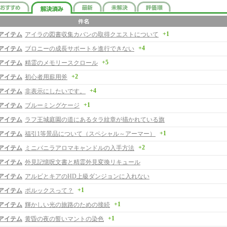
+1
アイテム
アイラの図書収集カバンの取得クエストについて
+4
アイテム
ブロニーの成長サポートを進行できない
+5
アイテム
精霊のメモリースクロール
+2
アイテム
初心者用薪用斧
+4
アイテム
非表示にしたいです。
+1
アイテム
ブルーミングケージ
アイテム
ラフ王城庭園の道にあるタラ紋章が描かれている旗
+1
アイテム
福引1等景品について（スペシャル～アーマー）
+2
アイテム
ミニバニラアロマキャンドルの入手方法
アイテム
外見記憶呪文書と精霊外見変換リキュール
アイテム
アルビとキアのHD上級ダンジョンに入れない
+1
アイテム
ポルックスって？
+1
アイテム
輝かしい光の旅路のための接続
+1
アイテム
黄昏の夜の誓いマントの染色