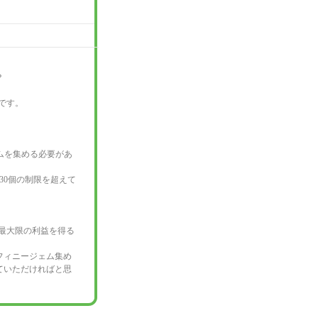
？
です。
ムを集める必要があ
30個の制限を超えて
と最大限の利益を得る
フィニージェム集め
ていただければと思