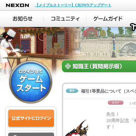
NEXON
【メイプルストーリー】CROWNアップデート
福引1等景品について（スペ
い
先生！
20周年記念
す！