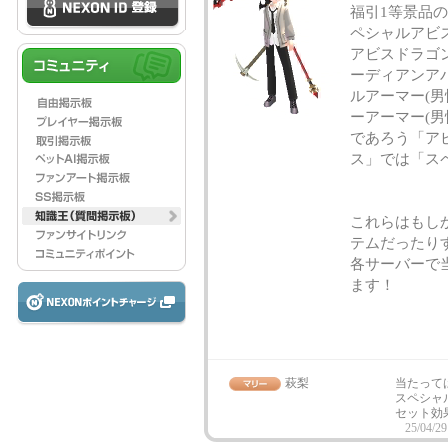
福引1等景品
ペシャルアビス
アビスドラゴン
ーディアンア
ルアーマー(男
ーアーマー(男
であろう「ア
ス」では「ス
これらはもし
テムだったり
各サーバーで
ます！
萩梨
当たって
スペシャ
セット効
25/04/29