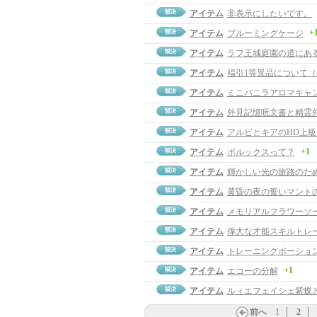
アイテム
非表示にしたいです。
+
アイテム
ブルーミングケージ
アイテム
ラフ王城庭園の道にあ
アイテム
福引1等景品について
アイテム
ミニバニラアロマキャ
アイテム
外見記憶呪文書と精霊
アイテム
アルビとキアのHD上
+1
アイテム
ポルックスって？
アイテム
輝かしい光の旅路のた
アイテム
黄昏の夜の誓いマント
アイテム
メモリアルフラワーソ
アイテム
偉大な才能スキルトレ
アイテム
トレーニングポーショ
+1
アイテム
エコーの分解
アイテム
ルィエフェイシェ紫蝶
前へ
1
2