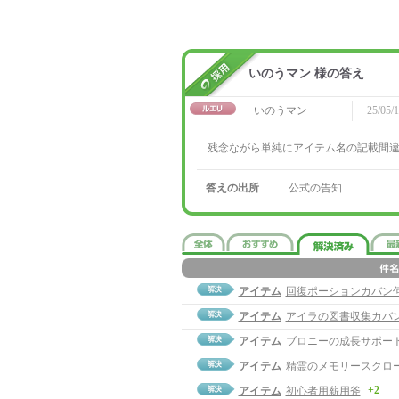
いのうマン 様の答え
いのうマン
25/05/1
残念ながら単純にアイテム名の記載間
答えの出所
公式の告知
アイテム
回復ポーションカバン
アイテム
アイラの図書収集カバ
アイテム
ブロニーの成長サポー
アイテム
精霊のメモリースクロ
+2
アイテム
初心者用薪用斧