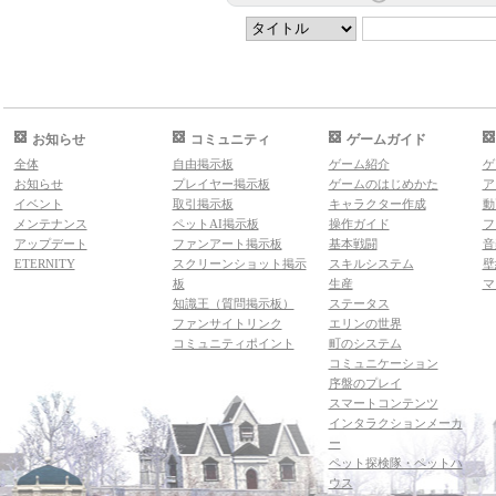
お知らせ
コミュニティ
ゲームガイド
全体
自由掲示板
ゲーム紹介
ゲ
お知らせ
プレイヤー掲示板
ゲームのはじめかた
ア
イベント
取引掲示板
キャラクター作成
動
メンテナンス
ペットAI掲示板
操作ガイド
フ
アップデート
ファンアート掲示板
基本戦闘
音
ETERNITY
スクリーンショット掲示
スキルシステム
壁
板
生産
マ
知識王（質問掲示板）
ステータス
ファンサイトリンク
エリンの世界
コミュニティポイント
町のシステム
コミュニケーション
序盤のプレイ
スマートコンテンツ
インタラクションメーカ
ー
ペット探検隊・ペットハ
ウス