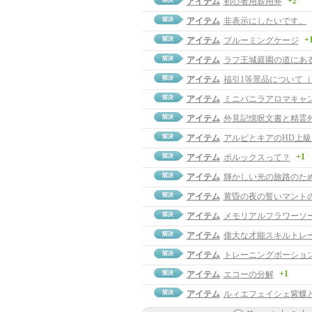
+2
アイテム
初心者用薪用斧
アイテム
非表示にしたいです。
+
アイテム
ブルーミングケージ
アイテム
ラフ王城庭園の道にあ
アイテム
福引1等景品について
アイテム
ミニバニラアロマキャ
アイテム
外見記憶呪文書と精霊
アイテム
アルビとキアのHD上
+1
アイテム
ポルックスって？
アイテム
輝かしい光の旅路のた
アイテム
黄昏の夜の誓いマント
アイテム
メモリアルフラワーソ
アイテム
偉大な才能スキルトレ
アイテム
トレーニングポーショ
+1
アイテム
エコーの分解
アイテム
ルィエフェイシェ紫蝶