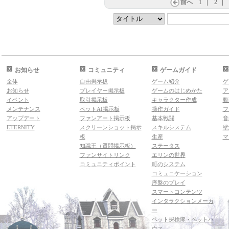
前へ
1
2
お知らせ
コミュニティ
ゲームガイド
全体
自由掲示板
ゲーム紹介
ゲ
お知らせ
プレイヤー掲示板
ゲームのはじめかた
ア
イベント
取引掲示板
キャラクター作成
動
メンテナンス
ペットAI掲示板
操作ガイド
フ
アップデート
ファンアート掲示板
基本戦闘
音
ETERNITY
スクリーンショット掲示
スキルシステム
壁
板
生産
マ
知識王（質問掲示板）
ステータス
ファンサイトリンク
エリンの世界
コミュニティポイント
町のシステム
コミュニケーション
序盤のプレイ
スマートコンテンツ
インタラクションメーカ
ー
ペット探検隊・ペットハ
ウス