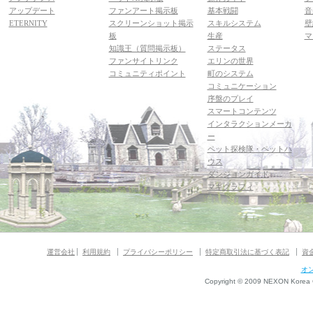
アップデート
ファンアート掲示板
基本戦闘
音
ETERNITY
スクリーンショット掲示
スキルシステム
壁
板
生産
マ
知識王（質問掲示板）
ステータス
ファンサイトリンク
エリンの世界
コミュニティポイント
町のシステム
コミュニケーション
序盤のプレイ
スマートコンテンツ
インタラクションメーカ
ー
ペット探検隊・ペットハ
ウス
ダンジョンガイド
マギグラフィ
運営会社
利用規約
プライバシーポリシー
特定商取引法に基づく表記
資
オ
Copyright © 2009 NEXON Korea Co