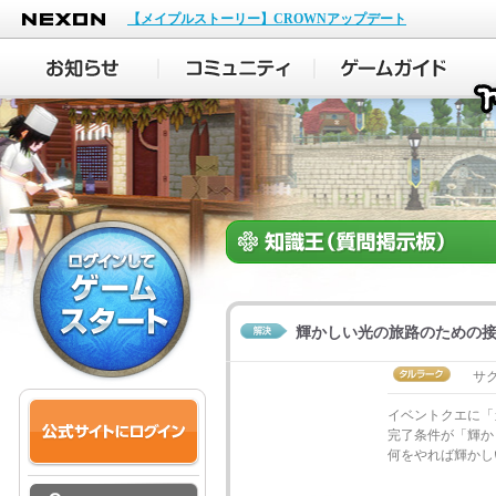
NEXON
【メイプルストーリー】CROWNアップデート
輝かしい光の旅路のための
サ
イベントクエに「
完了条件が「輝か
何をやれば輝かし