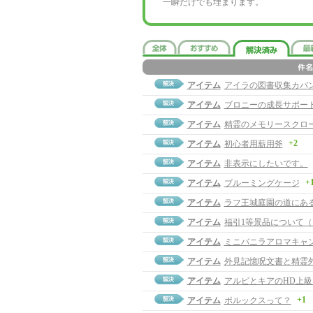
一瞬だけでも埋まります。
アイテム
アイラの図書収集カバ
アイテム
ブロニーの成長サポー
アイテム
精霊のメモリースクロ
+2
アイテム
初心者用薪用斧
アイテム
非表示にしたいです。
+
アイテム
ブルーミングケージ
アイテム
ラフ王城庭園の道にあ
アイテム
福引1等景品について
アイテム
ミニバニラアロマキャ
アイテム
外見記憶呪文書と精霊
アイテム
アルビとキアのHD上
+1
アイテム
ポルックスって？