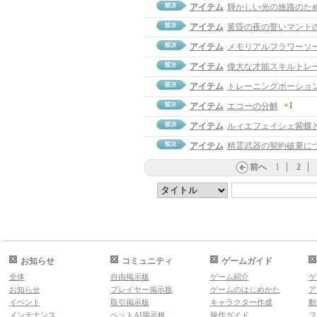
アイテム
輝かしい光の旅路のた
アイテム
黄昏の夜の誓いマント
アイテム
メモリアルフラワーソ
アイテム
偉大な才能スキルトレ
アイテム
トレーニングポーショ
+1
アイテム
エコーの分解
アイテム
ルィエフェイシェ紫蝶
アイテム
精霊武器の契約破棄に
前へ
1
2
お知らせ
コミュニティ
ゲームガイド
全体
自由掲示板
ゲーム紹介
ゲ
お知らせ
プレイヤー掲示板
ゲームのはじめかた
ア
イベント
取引掲示板
キャラクター作成
動
メンテナンス
ペットAI掲示板
操作ガイド
フ