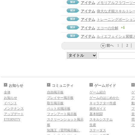
アイテム
メモリアルフラワーソ
アイテム
偉大な才能スキルトレ
アイテム
トレーニングポーショ
+1
アイテム
エコーの分解
アイテム
ルィエフェイシェ紫蝶
前へ
1
2
お知らせ
コミュニティ
ゲームガイド
全体
自由掲示板
ゲーム紹介
ゲ
お知らせ
プレイヤー掲示板
ゲームのはじめかた
ア
イベント
取引掲示板
キャラクター作成
動
メンテナンス
ペットAI掲示板
操作ガイド
フ
アップデート
ファンアート掲示板
基本戦闘
音
ETERNITY
スクリーンショット掲示
スキルシステム
壁
板
生産
マ
知識王（質問掲示板）
ステータス