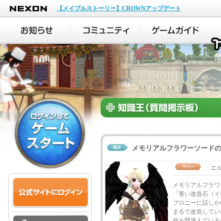
NEXON
【メイプルストーリー】CROWNアップデート
メモリアルフラワーソード
エル
メモリアルフラワ
「青い改造石（イ
ブロニーに話しか
まるで改造してい
何を間違えている