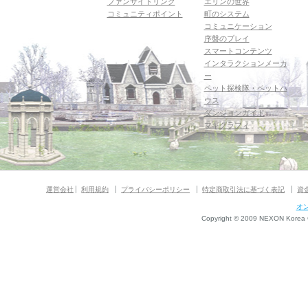
ファンサイトリンク
エリンの世界
コミュニティポイント
町のシステム
コミュニケーション
序盤のプレイ
スマートコンテンツ
インタラクションメーカ
ー
ペット探検隊・ペットハ
ウス
ダンジョンガイド
マギグラフィ
運営会社
利用規約
プライバシーポリシー
特定商取引法に基づく表記
資
オ
Copyright © 2009 NEXON Korea Co