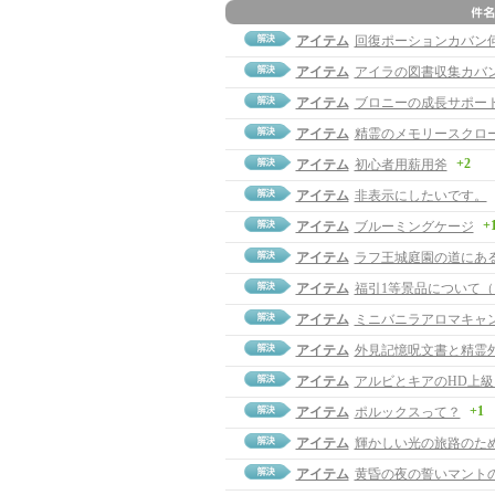
アイテム
回復ポーションカバン
アイテム
アイラの図書収集カバ
アイテム
ブロニーの成長サポー
アイテム
精霊のメモリースクロ
+2
アイテム
初心者用薪用斧
アイテム
非表示にしたいです。
+
アイテム
ブルーミングケージ
アイテム
ラフ王城庭園の道にあ
アイテム
福引1等景品について
アイテム
ミニバニラアロマキャ
アイテム
外見記憶呪文書と精霊
アイテム
アルビとキアのHD上
+1
アイテム
ポルックスって？
アイテム
輝かしい光の旅路のた
アイテム
黄昏の夜の誓いマント