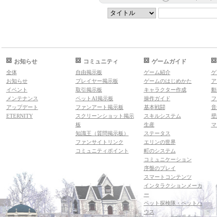
お知らせ
コミュニティ
ゲームガイド
全体
自由掲示板
ゲーム紹介
ゲ
お知らせ
プレイヤー掲示板
ゲームのはじめかた
ア
イベント
取引掲示板
キャラクター作成
動
メンテナンス
ペットAI掲示板
操作ガイド
フ
アップデート
ファンアート掲示板
基本戦闘
音
ETERNITY
スクリーンショット掲示
スキルシステム
壁
板
生産
マ
知識王（質問掲示板）
ステータス
ファンサイトリンク
エリンの世界
コミュニティポイント
町のシステム
コミュニケーション
序盤のプレイ
スマートコンテンツ
インタラクションメーカ
ー
ペット探検隊・ペットハ
ウス