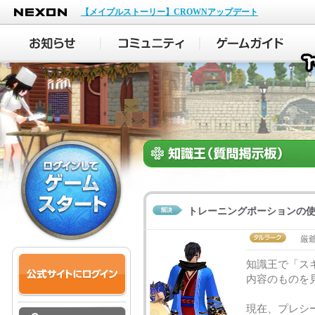
NEXON
【メイプルストーリー】CROWNアップデート
トレーニングポーションの
厳
知識王で「ス
内容のものを
現在、プレシ