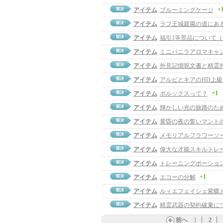
+
アイテム
ブルーミングケージ
アイテム
ラフ王城庭園の道にあ
アイテム
福引1等景品について
アイテム
ミニバニラアロマキャ
アイテム
外見記憶呪文書と精霊
アイテム
アルビとキアのHD上
+1
アイテム
ポルックスって？
アイテム
輝かしい光の旅路のた
アイテム
黄昏の夜の誓いマント
アイテム
メモリアルフラワーソ
アイテム
偉大な才能スキルトレ
アイテム
トレーニングポーショ
+1
アイテム
エコーの分解
アイテム
ルィエフェイシェ紫蝶
アイテム
精霊武器の契約破棄に
前へ
1
2