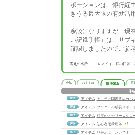
ポーションは、銀行経
きうる最大限の有効活
余談になりますが、現
い記録手帳」は、サブ
確認しましたのでご参
答えの出所
レスペイル様の回答、
アイテム
アイラの図書収集カバ
アイテム
ブロニーの成長サポー
アイテム
精霊のメモリースクロ
+2
アイテム
初心者用薪用斧
アイテム
非表示にしたいです。