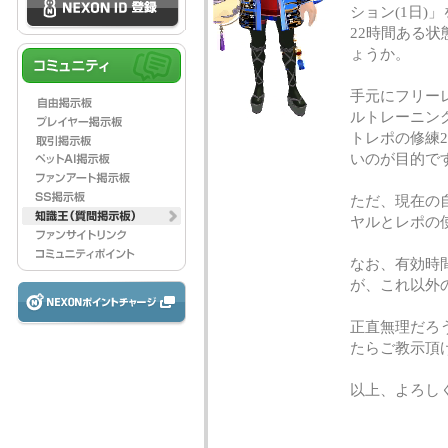
ション(1日)
22時間ある
ょうか。
手元にフリー
ルトレーニン
トレポの修練
いのが目的で
ただ、現在の
ヤルとレポの
なお、有効時
が、これ以外
正直無理だろ
たらご教示頂
以上、よろし