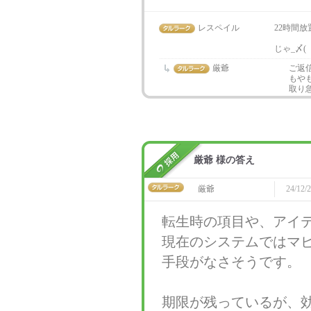
レスペイル
22時間
じゃ_〆(
厳爺
ご返
もや
取り
厳爺 様の答え
厳爺
24/12/2
転生時の項目や、アイ
現在のシステムではマ
手段がなさそうです。
期限が残っているが、