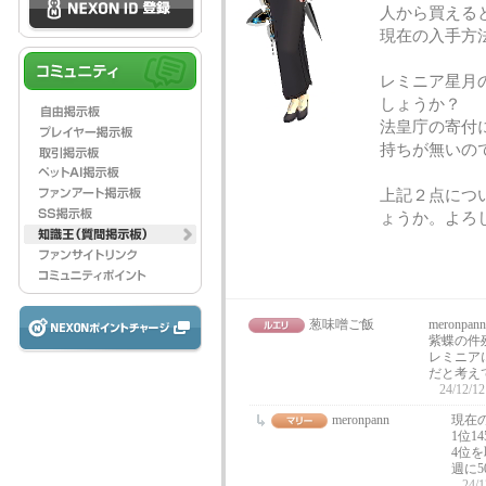
人から買えると
現在の入手方
レミニア星月
しょうか？
法皇庁の寄付
持ちが無いの
上記２点につ
ょうか。よろ
葱味噌ご飯
meron
紫蝶の件
レミニア
だと考え
24/12/12
meronpann
現在
1位1
4位を
週に
24/1