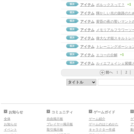
+1
アイテム
ポルックスって？
アイテム
輝かしい光の旅路のた
アイテム
黄昏の夜の誓いマント
アイテム
メモリアルフラワーソ
アイテム
偉大な才能スキルトレ
アイテム
トレーニングポーショ
+1
アイテム
エコーの分解
アイテム
ルィエフェイシェ紫蝶
前へ
1
2
お知らせ
コミュニティ
ゲームガイド
全体
自由掲示板
ゲーム紹介
ゲ
お知らせ
プレイヤー掲示板
ゲームのはじめかた
ア
イベント
取引掲示板
キャラクター作成
動