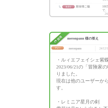
葱味噌ご飯
10
で、
24
meronpann 様の答え
meronpann
24/12/1
・ルィエフェイシェ紫
2023/06/21の「
りました。
現在は他のユーザーか
す。
・レミニア星月の剣