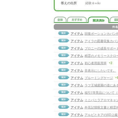
答えの出所
経験＆wiki
アイテム
回復ポーションカバン
アイテム
アイラの図書収集カバ
アイテム
ブロニーの成長サポー
アイテム
精霊のメモリースクロ
+2
アイテム
初心者用薪用斧
アイテム
非表示にしたいです。
+
アイテム
ブルーミングケージ
アイテム
ラフ王城庭園の道にあ
アイテム
福引1等景品について
アイテム
ミニバニラアロマキャ
アイテム
外見記憶呪文書と精霊
アイテム
アルビとキアのHD上