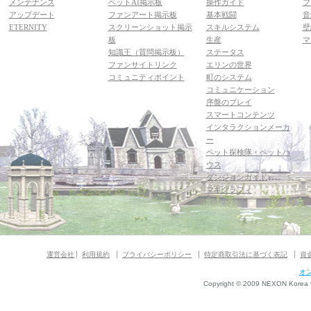
メンテナンス
ペットAI掲示板
操作ガイド
フ
アップデート
ファンアート掲示板
基本戦闘
音
ETERNITY
スクリーンショット掲示
スキルシステム
壁
板
生産
マ
知識王（質問掲示板）
ステータス
ファンサイトリンク
エリンの世界
コミュニティポイント
町のシステム
コミュニケーション
序盤のプレイ
スマートコンテンツ
インタラクションメーカ
ー
ペット探検隊・ペットハ
ウス
ダンジョンガイド
マギグラフィ
運営会社
利用規約
プライバシーポリシー
特定商取引法に基づく表記
資
オ
Copyright © 2009 NEXON Korea Co