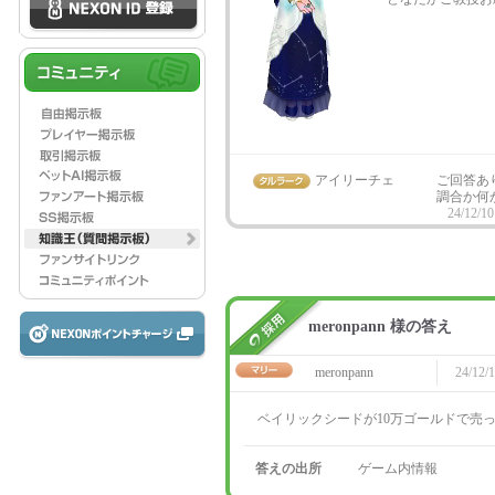
アイリーチェ
ご回答あ
調合か何
24/12/10
meronpann 様の答え
meronpann
24/12/1
ベイリックシードが10万ゴールドで売
答えの出所
ゲーム内情報