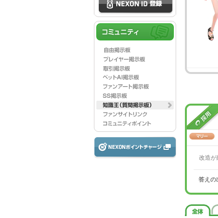
改造が
答えの