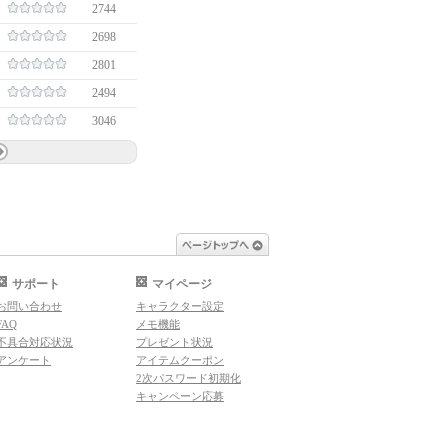
2744
2698
2801
2494
3046
ページトップへ
サポート
マイページ
お問い合わせ
キャラクター設定
FAQ
メモ機能
不具合対応状況
プレゼント状況
アンケート
アイテムクーポン
2次パスワード初期化
キャンペーン応募