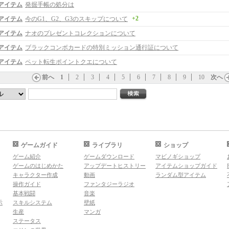
アイテム
発掘手帳の処分は
+2
アイテム
今のG1、G2、G3のスキップについて
アイテム
ナオのプレゼントコレクションについて
アイテム
ブラックコンボカードの特別ミッション通行証について
アイテム
ペット転生ポイントクエについて
前へ
1
2
3
4
5
6
7
8
9
10
次へ
ゲームガイド
ライブラリ
ショップ
ゲーム紹介
ゲームダウンロード
マビノギショップ
ゲームのはじめかた
アップデートヒストリー
アイテムショップガイド
キャラクター作成
動画
ランダム型アイテム
操作ガイド
ファンタジーラジオ
基本戦闘
音楽
示
スキルシステム
壁紙
生産
マンガ
ステータス