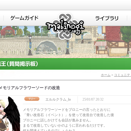
マビノギ
ホーム
>
コミュニテ
メモリアルフラワーソードの改造
エルルクラム_lo
25/01/07 20:32
メモリアルフラワーソードをブロニーの言ったとおりに
「青い改造石（イベント）」を使って改造台で改造した後
ブロニーに話しかけても会話が進みません。
まるで改造していないかのように言われるだけです。
何を間違えているのでしょうか？