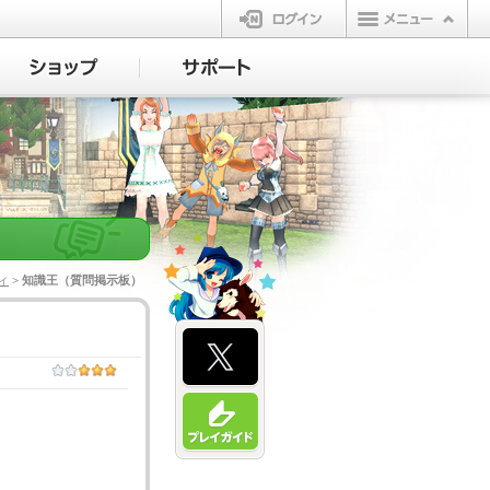
ログイン
ィ
> 知識王（質問掲示板）