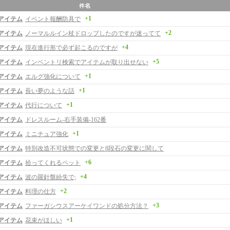
+1
アイテム
イベント報酬防具で
+2
アイテム
ノーマルルイン杖ドロップしたのですが迷ってて
+4
アイテム
現在進行形で必ず起こるのですが
+5
アイテム
インベントリ検索でアイテムが取り出せない
+1
アイテム
エルグ強化について
+1
アイテム
長い夢のような話
+1
アイテム
代行について
アイテム
ドレスルーム-右手装備-162番
+1
アイテム
ミニチュア強化
アイテム
特別改造不可状態での変更と8段石の変更に関して
+6
アイテム
拾ってくれるペット
+4
アイテム
波の羅針盤紛失で;
+2
アイテム
料理の仕方
+3
アイテム
ファーガシウスアーケイワンドの処分方法？
+1
アイテム
花束がほしい