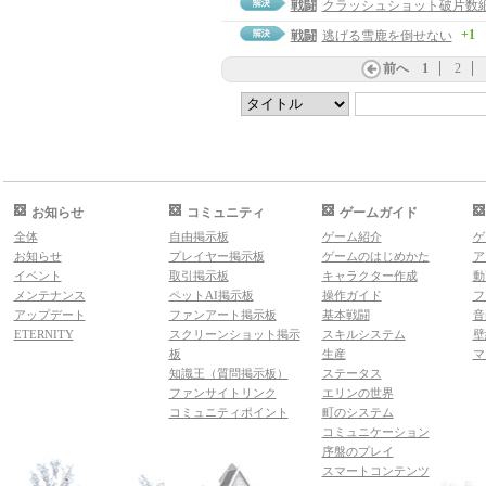
戦闘
クラッシュショット破片数
+1
戦闘
逃げる雪鹿を倒せない
前へ
1
2
お知らせ
コミュニティ
ゲームガイド
全体
自由掲示板
ゲーム紹介
ゲ
お知らせ
プレイヤー掲示板
ゲームのはじめかた
ア
イベント
取引掲示板
キャラクター作成
動
メンテナンス
ペットAI掲示板
操作ガイド
フ
アップデート
ファンアート掲示板
基本戦闘
音
ETERNITY
スクリーンショット掲示
スキルシステム
壁
板
生産
マ
知識王（質問掲示板）
ステータス
ファンサイトリンク
エリンの世界
コミュニティポイント
町のシステム
コミュニケーション
序盤のプレイ
スマートコンテンツ