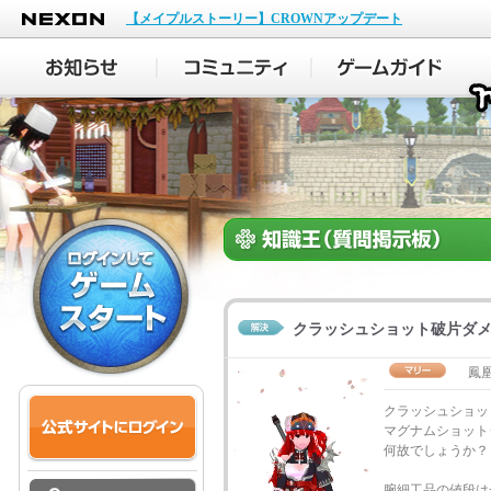
NEXON
【メイプルストーリー】CROWNアップデート
クラッシュショット破片ダ
鳳
クラッシュショッ
マグナムショット
何故でしょうか？
腕細工品の値段は