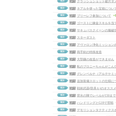
戦闘
クラッシュショット破片ダ
戦闘
ネアルを使った宝箱につい
+
戦闘
ブリーレフ参加について
戦闘
ゴーストに錬金スキルを当
戦闘
サキュバスクイーンの服破
戦闘
スターダスト
戦闘
アヴァロン浄化ミッション
戦闘
両手剣の特殊改造
戦闘
大型鎌の改造ができません
戦闘
私のブロニーちゃんがこん
戦闘
グレンベルナ（アルテケミ
戦闘
追加装備スロットの仕様に
戦闘
戦術武器(防具も)のオスス
戦闘
背水の陣でレベルが150ま
戦闘
ハンドリングとG19で苦戦
戦闘
デモリションタクティクス