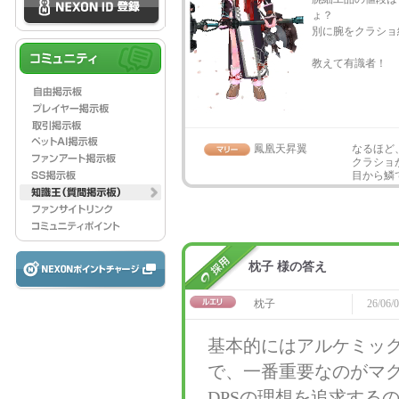
ょ？
別に腕をクラショ
教えて有識者！
鳳凰天昇翼
なるほど
クラショ
目から鱗
枕子 様の答え
枕子
26/06/0
基本的にはアルケミック
で、一番重要なのがマ
DPSの理想を追求する