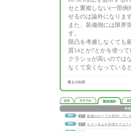
セと重複しない(一部例
せるのは論外になりま
また、装備側には限界
す。
限凸を考慮しなくても最
質14とか7とかを使っ
クラショが高いのでは
なくて安くなっている
答えの出所
戦闘
破滅のローブを所持してい
戦闘
もう一歩上を目指すクエス