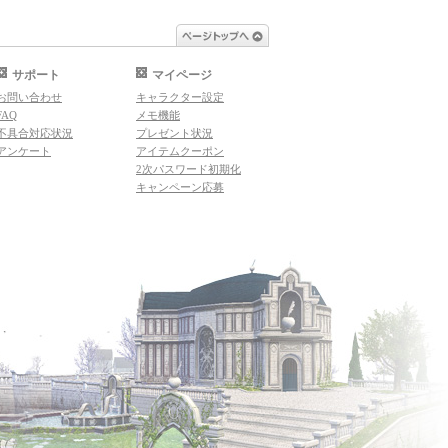
ページトップへ
サポート
マイページ
お問い合わせ
キャラクター設定
FAQ
メモ機能
不具合対応状況
プレゼント状況
アンケート
アイテムクーポン
2次パスワード初期化
キャンペーン応募