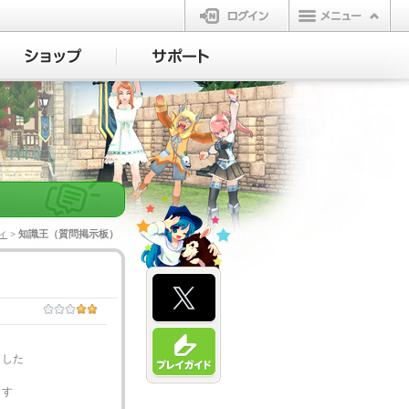
ログイン
ィ
> 知識王（質問掲示板）
ました
ます