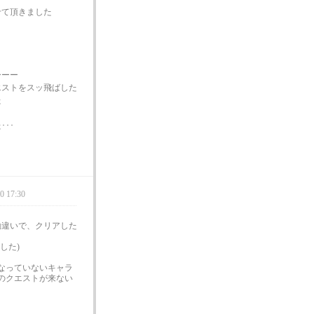
せて頂きました
ーーー
エストをスッ飛ばした
た
･･
0 17:30
勘違いで、クリアした
した)
なっていないキャラ
のクエストが来ない