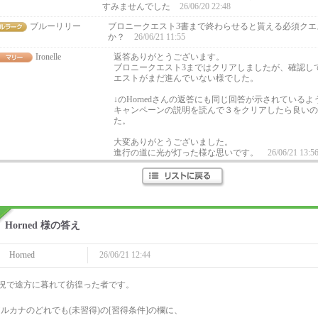
すみませんでした
26/06/20 22:48
ブルーリリー
ブロニークエスト3書まで終わらせると貰える必須クエ
か？
26/06/21 11:55
Ironelle
返答ありがとうございます。
ブロニークエスト3まではクリアしましたが、確認し
エストがまだ進んでいない様でした。
↓のHornedさんの返答にも同じ回答が示されている
キャンペーンの説明を読んで３をクリアしたら良いの
た。
大変ありがとうございました。
進行の道に光が灯った様な思いです。
26/06/21 13:5
Horned 様の答え
Horned
26/06/21 12:44
況で途方に暮れて彷徨った者です。
アルカナのどれでも(未習得)の[習得条件]の欄に、