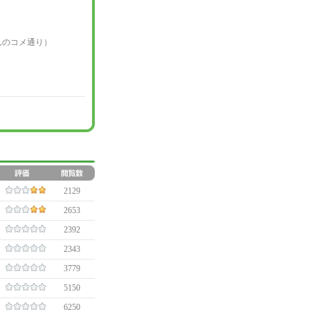
んのコメ通り）
2129
2653
2392
2343
3779
5150
6250