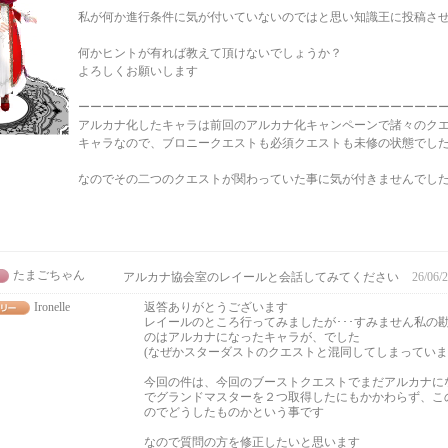
私が何か進行条件に気が付いていないのではと思い知識王に投稿さ
何かヒントが有れば教えて頂けないでしょうか？
よろしくお願いします
ーーーーーーーーーーーーーーーーーーーーーーーーーーーーーー
アルカナ化したキャラは前回のアルカナ化キャンペーンで諸々のク
キャラなので、ブロニークエストも必須クエストも未修の状態でし
なのでその二つのクエストが関わっていた事に気が付きませんでした･
たまごちゃん
アルカナ協会室のレイールと会話してみてください
26/06/2
Ironelle
返答ありがとうございます
レイールのところ行ってみましたが･･･すみません私の
のはアルカナになったキャラが、でした
(なぜかスターダストのクエストと混同してしまっていま
今回の件は、今回のブーストクエストでまだアルカナに
でグランドマスターを２つ取得したにもかかわらず、こ
のでどうしたものかという事です
なので質問の方を修正したいと思います