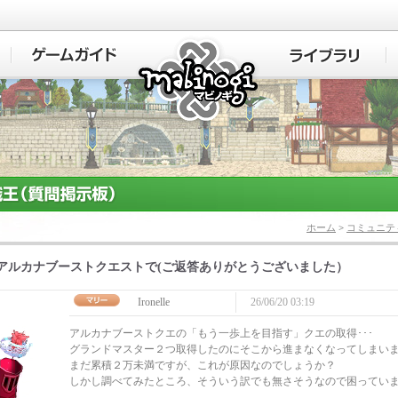
マビノギ
ホーム
>
コミュニテ
アルカナブーストクエストで(ご返答ありがとうございました）
Ironelle
26/06/20 03:19
アルカナブーストクエの「もう一歩上を目指す」クエの取得･･･
グランドマスター２つ取得したのにそこから進まなくなってしまい
まだ累積２万未満ですが、これが原因なのでしょうか？
しかし調べてみたところ、そういう訳でも無さそうなので困ってい