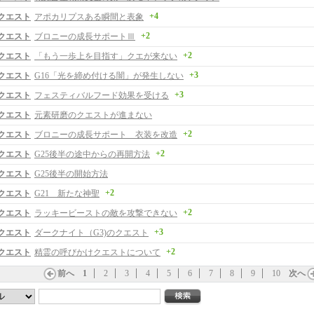
+4
クエスト
アポカリプスある瞬間と表象
+2
クエスト
ブロニーの成長サポートⅢ
+2
クエスト
「もう一歩上を目指す」クエが来ない
+3
クエスト
G16「光を締め付ける闇」が発生しない
+3
クエスト
フェスティバルフード効果を受ける
クエスト
元素研磨のクエストが進まない
+2
クエスト
ブロニーの成長サポート 衣装を改造
+2
クエスト
G25後半の途中からの再開方法
クエスト
G25後半の開始方法
+2
クエスト
G21 新たな神聖
+2
クエスト
ラッキービーストの敵を攻撃できない
+3
クエスト
ダークナイト（G3)のクエスト
+2
クエスト
精霊の呼びかけクエストについて
前へ
1
2
3
4
5
6
7
8
9
10
次へ