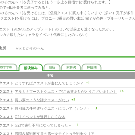
能のその先へ！]を完了すると[もう一歩上を目指す]が受けられます。】
のでwikiを参考に辿ってみると、
能のその先へ！]を受けるには、[必須クエスト]真ん中くらいまで（多い）完了が条件
須クエスト]を受けるには、ブロニー[3番目の思い出話]完了が条件（ブルーリリーさ
エスト（2026/03/25アップデート）のせいで以前より遠くなった気が。。
ルカナ取りたいキャラをイベント代表にしたのつらい）
出所
wikiとかそのへん
+1
クエスト
どうすればクエストが進むんでしょうか？
+4
クエスト
アルカナブーストクエストで(ご返答ありがとうございました）
+2
クエスト
長い夢のような話クエストがない
+3
クエスト
特別班の任務遂行クエストについて（カンナ）
クエスト
G21 イベントが進行しなくなる
+1
クエスト
G23で進行不可になってしまった～
クエスト
戦闘占星戦術支援の第一次モイトゥラ戦争クリア