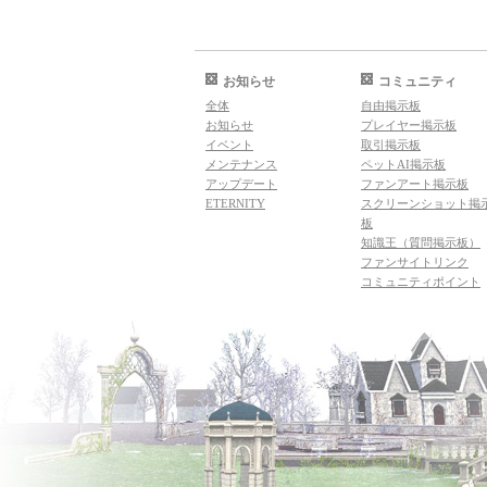
お知らせ
コミュニティ
全体
自由掲示板
お知らせ
プレイヤー掲示板
イベント
取引掲示板
メンテナンス
ペットAI掲示板
アップデート
ファンアート掲示板
ETERNITY
スクリーンショット掲
板
知識王（質問掲示板）
ファンサイトリンク
コミュニティポイント