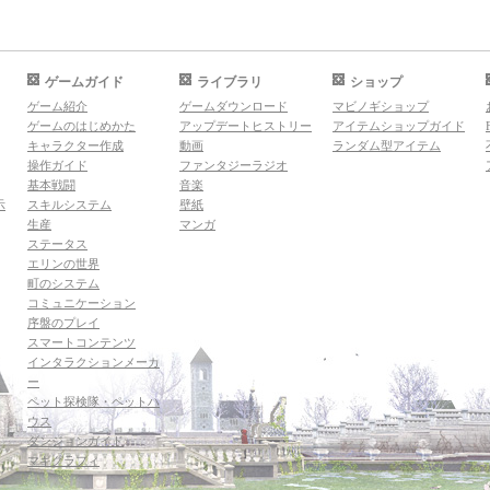
ゲームガイド
ライブラリ
ショップ
ゲーム紹介
ゲームダウンロード
マビノギショップ
ゲームのはじめかた
アップデートヒストリー
アイテムショップガイド
キャラクター作成
動画
ランダム型アイテム
操作ガイド
ファンタジーラジオ
基本戦闘
音楽
示
スキルシステム
壁紙
生産
マンガ
ステータス
エリンの世界
町のシステム
コミュニケーション
序盤のプレイ
スマートコンテンツ
インタラクションメーカ
ー
ペット探検隊・ペットハ
ウス
ダンジョンガイド
マギグラフィ