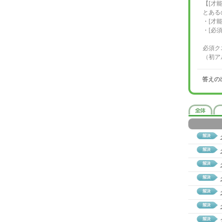
【[才
とある
・[才
・[必
必須ク
（初ア
答えの