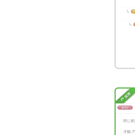
同じ状
才能-