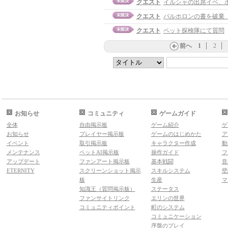
クエスト
イルシャの出席イベ、
クエスト
パルホロンの書を破棄
クエスト
ペット探検隊にて質問
前へ
1
2
お知らせ
コミュニティ
ゲームガイド
全体
自由掲示板
ゲーム紹介
ゲ
お知らせ
プレイヤー掲示板
ゲームのはじめかた
ア
イベント
取引掲示板
キャラクター作成
動
メンテナンス
ペットAI掲示板
操作ガイド
フ
アップデート
ファンアート掲示板
基本戦闘
音
ETERNITY
スクリーンショット掲示
スキルシステム
壁
板
生産
マ
知識王（質問掲示板）
ステータス
ファンサイトリンク
エリンの世界
コミュニティポイント
町のシステム
コミュニケーション
序盤のプレイ