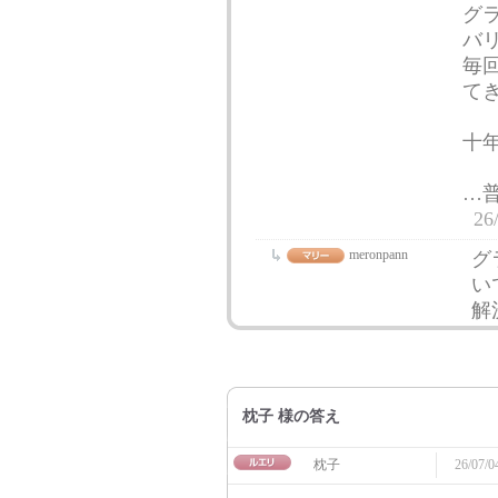
グ
バ
毎
て
十
…
26
meronpann
グ
い
解
枕子 様の答え
枕子
26/07/0