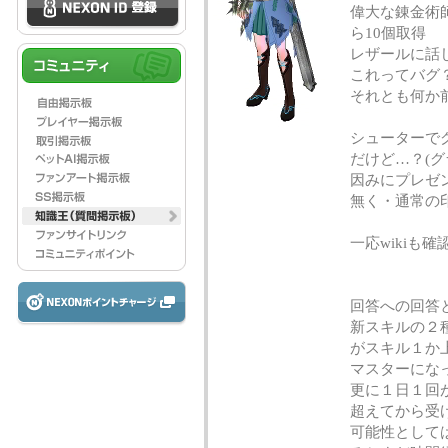
偉大な錬金術
ら10個取得
レザールに話
これってバグ
それとも何か
シューターで
だけど…？(
因みにプレゼ
無く・通常の
一応wikiも
回答への回答
新スキルの２
がスキル１か
マスターにな
更に１日１回
超えてから受
可能性として