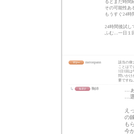
るとまだ時間
その可能性あ
もうすぐ24
24時間後試
ふむ…一日１
meronpann
該当の偉
ことはで
1日1回
問いかけ
要ですね
鞠姉
…
…
え
の錬
もら
今