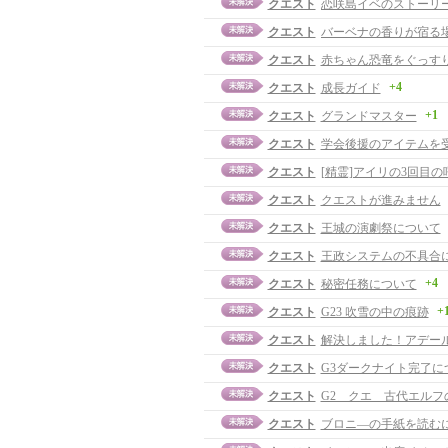
クエスト
恋咲島イベのストーリ
クエスト
バーベナの香りが宿る
クエスト
赤ちゃん恐竜をぐっすり
+4
クエスト
成長ガイド
+1
クエスト
グランドマスター
クエスト
学会後援のアイテムを
クエスト
[精霊]アイリの3回目
クエスト
クエストが進みません
クエスト
王城の演劇祭について
クエスト
王政システムの不具合
+4
クエスト
秘密任務について
+
クエスト
G23 吹雪の中の痕跡
クエスト
解決しました！アデー
クエスト
G3ダークナイト完了に
クエスト
G2 クエ 古代エルフ
クエスト
ブロニ―の手紙を読む