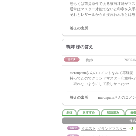
恐らくは前提条件である該当才能がマス
通常はマスター才能でないと印章を入手
それとレザールから直接言われるとは思
答えの出所
鞠姉 様の答え
鞠姉
26/07/0
meronpannさんのコメントをみて再確認
持ってたのでグランドマスター印章持っ
…取れないようにして欲しかったorz
答えの出所
meronpannさんのコメ
+3
クエスト
グランドマスター