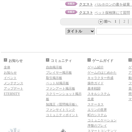
クエスト
パルホロンの書を破棄
クエスト
ペット探検隊にて質問
前へ
1
2
お知らせ
コミュニティ
ゲームガイド
全体
自由掲示板
ゲーム紹介
ゲ
お知らせ
プレイヤー掲示板
ゲームのはじめかた
ア
イベント
取引掲示板
キャラクター作成
動
メンテナンス
ペットAI掲示板
操作ガイド
フ
アップデート
ファンアート掲示板
基本戦闘
音
ETERNITY
スクリーンショット掲示
スキルシステム
壁
板
生産
マ
知識王（質問掲示板）
ステータス
ファンサイトリンク
エリンの世界
コミュニティポイント
町のシステム
コミュニケーション
序盤のプレイ
スマートコンテンツ