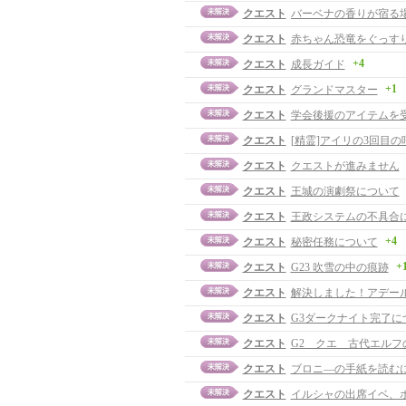
クエスト
バーベナの香りが宿る
クエスト
赤ちゃん恐竜をぐっすり
+4
クエスト
成長ガイド
+1
クエスト
グランドマスター
クエスト
学会後援のアイテムを
クエスト
[精霊]アイリの3回目
クエスト
クエストが進みません
クエスト
王城の演劇祭について
クエスト
王政システムの不具合
+4
クエスト
秘密任務について
+
クエスト
G23 吹雪の中の痕跡
クエスト
解決しました！アデー
クエスト
G3ダークナイト完了に
クエスト
G2 クエ 古代エルフ
クエスト
ブロニ―の手紙を読む
クエスト
イルシャの出席イベ、