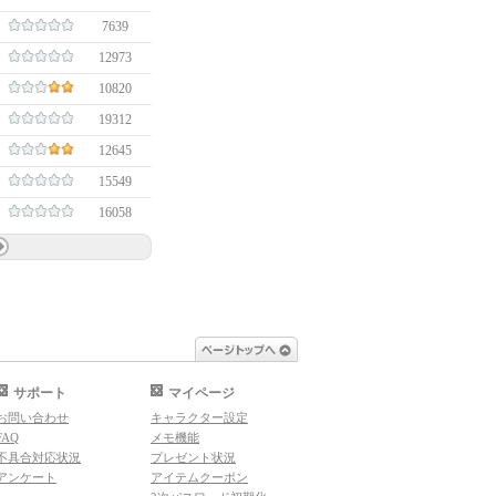
7639
12973
10820
19312
12645
15549
16058
ページトップへ
サポート
マイページ
お問い合わせ
キャラクター設定
FAQ
メモ機能
不具合対応状況
プレゼント状況
アンケート
アイテムクーポン