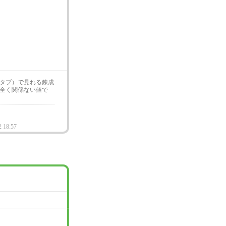
タブ）で見れる錬成
全く関係ない値で
2 18:57