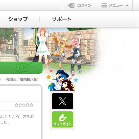
ログイン
ィ
> 知識王（質問掲示板）
認したところ、才能経
でした。