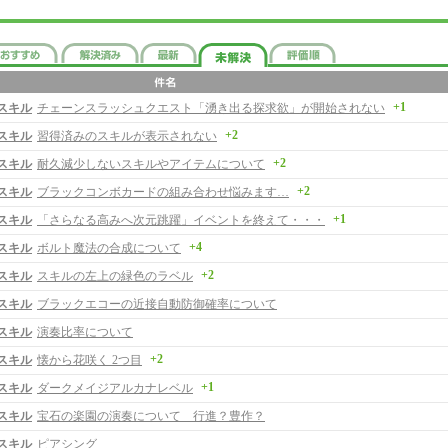
+1
スキル
チェーンスラッシュクエスト「湧き出る探求欲」が開始されない
+2
スキル
習得済みのスキルが表示されない
+2
スキル
耐久減少しないスキルやアイテムについて
+2
スキル
ブラックコンボカードの組み合わせ悩みます…
+1
スキル
「さらなる高みへ次元跳躍」イベントを終えて・・・
+4
スキル
ボルト魔法の合成について
+2
スキル
スキルの左上の緑色のラベル
スキル
ブラックエコーの近接自動防御確率について
スキル
演奏比率について
+2
スキル
懐から花咲く 2つ目
+1
スキル
ダークメイジアルカナレベル
スキル
宝石の楽園の演奏について 行進？豊作？
スキル
ピアシング