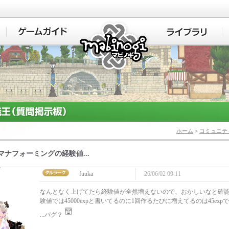
マビノギ
ホーム
>
コミュニテ
マナフォーミングの経験値...
fuuka
26/06/02 09:11
なんとなく上げてたら経験値が全然増えないので、おかしいなと確
験値では45000expと書いてるのに1回作るたびに増えてるのは45exp
...バグ？