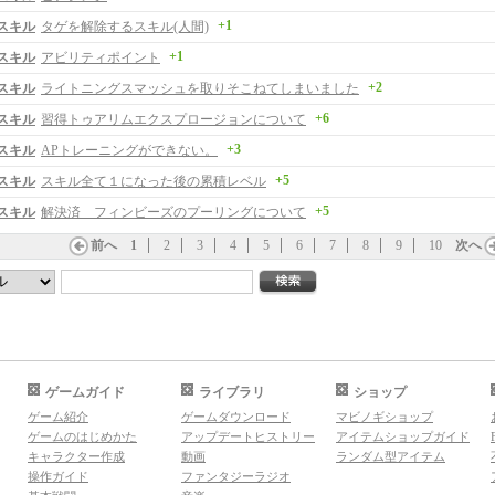
+1
スキル
タゲを解除するスキル(人間)
+1
スキル
アビリティポイント
+2
スキル
ライトニングスマッシュを取りそこねてしまいました
+6
スキル
習得トゥアリムエクスプロージョンについて
+3
スキル
APトレーニングができない。
+5
スキル
スキル全て１になった後の累積レベル
+5
スキル
解決済 フィンビーズのプーリングについて
前へ
1
2
3
4
5
6
7
8
9
10
次へ
ゲームガイド
ライブラリ
ショップ
ゲーム紹介
ゲームダウンロード
マビノギショップ
ゲームのはじめかた
アップデートヒストリー
アイテムショップガイド
キャラクター作成
動画
ランダム型アイテム
操作ガイド
ファンタジーラジオ