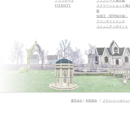
アップデート
ファンアート掲示板
ETERNITY
スクリーンショット掲
板
知識王（質問掲示板）
ファンサイトリンク
コミュニティポイント
運営会社
利用規約
プライバシーポリシ