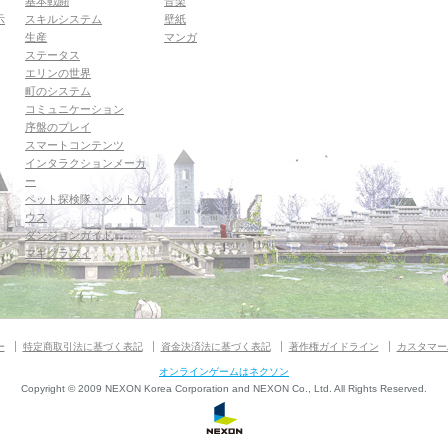
基本戦闘
音楽
示
スキルシステム
壁紙
生産
マンガ
ステータス
エリンの世界
町のシステム
コミュニケーション
序盤のプレイ
スマートコンテンツ
インタラクションメーカ
ー
ペット探検隊・ペットハ
ウス
ダンジョンガイド
マギグラフィ
ー
特定商取引法に基づく表記
資金決済法に基づく表記
著作権ガイドライン
カスタマー
オンラインゲームはネクソン
Copyright © 2009 NEXON Korea Corporation and NEXON Co., Ltd. All Rights Reserved.