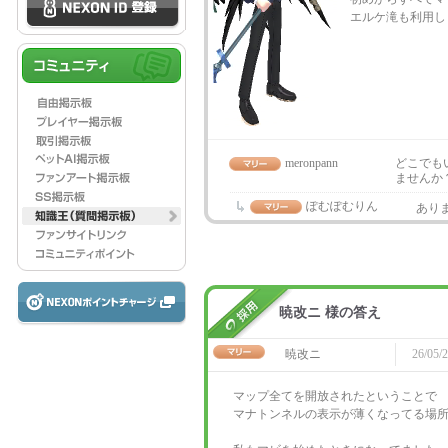
エルケ滝も利用し
meronpann
どこでも
ませんか
ぽむぽむりん
あり
暁改ニ 様の答え
暁改ニ
26/05/2
マップ全てを開放されたということで
マナトンネルの表示が薄くなってる場