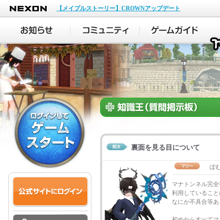
NEXON
【メイプルストーリー】CROWNアップデート
裏面を見る目について
ぽ
マナトンネル完全
利用していること
なにか不具合等あ
初めからすべてマ