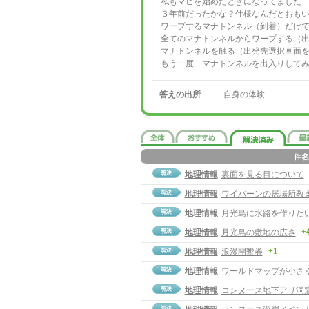
私もマビを始めたときになってました
３年前だったかな？仕様なんだとおも
ワープするマナトンネル（到着）だけ
全てのマナトンネルからワープする（
マナトンネルを触る（出発先選択画面
もう一度 マナトンネルを出入りして
答えの出所
自身の体験
地理情報
裏面を見る目について
地理情報
ワイバーンの居場所教
地理情報
月光島に水路を作りた
+
地理情報
月光島の敷地の広さ
+1
地理情報
浪漫開墾券
地理情報
ワールドマップが小さ
地理情報
コンヌース地下アリ洞