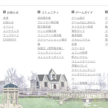
お知らせ
コミュニティ
ゲームガイド
全体
自由掲示板
ゲーム紹介
ゲ
お知らせ
プレイヤー掲示板
ゲームのはじめかた
ア
イベント
取引掲示板
キャラクター作成
動
メンテナンス
ペットAI掲示板
操作ガイド
フ
アップデート
ファンアート掲示板
基本戦闘
音
ETERNITY
スクリーンショット掲示
スキルシステム
壁
板
生産
マ
知識王（質問掲示板）
ステータス
ファンサイトリンク
エリンの世界
コミュニティポイント
町のシステム
コミュニケーション
序盤のプレイ
スマートコンテンツ
インタラクションメーカ
ー
ペット探検隊・ペットハ
ウス
ダンジョンガイド
マギグラフィ