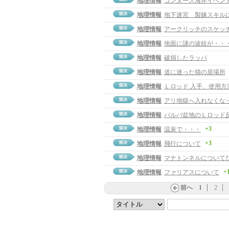
地理情報
コンヌース海岸イベン
地理情報
地下迷宮 製錬スキル
地理情報
アークリッチのスケッ
地理情報
地面に謎の波紋が・・
地理情報
破損したラッパ
地理情報
道に迷った猫の居場所
地理情報
Ｌロッド 入手、使用方
地理情報
アリ地獄へ入れなくな
地理情報
バルバ盆地のＬロッド
+3
地理情報
温泉で・・・
+3
地理情報
飛行について
地理情報
マナトンネルについて
+
地理情報
ファリアスについて
前へ
1
2