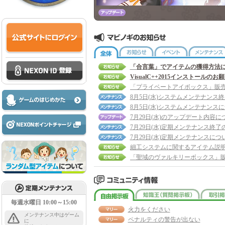
全体
お知らせ
イベント
「合言葉」でアイテムの獲得方法
VisualC++2015インストールのお
8月5日(水)システムメンテナンス
8月5日(水)システムメンテナンス
7月29日(水)のアップデート内容に
7月29日(水)定期メンテナンス終了
7月29日(水)定期メンテナンスにつ
細工システムに関するアイテム説
自由掲示板
知識王
毎週水曜日 10:00～15:00
火力をください
メンテナンス中はゲーム
ペナルティの警告が出ない
に