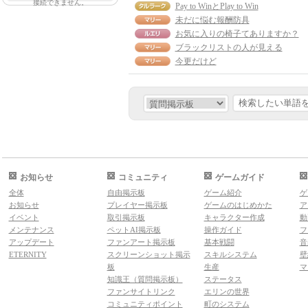
接続できません。
Pay to WinとPlay to Win
未だに悩む報酬防具
お気に入りの椅子てありますか？
ブラックリストの人が見える
今更だけど
お知らせ
コミュニティ
ゲームガイド
全体
自由掲示板
ゲーム紹介
ゲ
お知らせ
プレイヤー掲示板
ゲームのはじめかた
ア
イベント
取引掲示板
キャラクター作成
動
メンテナンス
ペットAI掲示板
操作ガイド
フ
アップデート
ファンアート掲示板
基本戦闘
音
ETERNITY
スクリーンショット掲示
スキルシステム
壁
板
生産
マ
知識王（質問掲示板）
ステータス
ファンサイトリンク
エリンの世界
コミュニティポイント
町のシステム