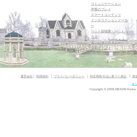
コミュニケーション
序盤のプレイ
スマートコンテンツ
インタラクションメーカ
ー
ペット探検隊・ペットハ
ウス
ダンジョンガイド
マギグラフィ
運営会社
利用規約
プライバシーポリシー
特定商取引法に基づく表記
資
オ
Copyright © 2009 NEXON Korea Co