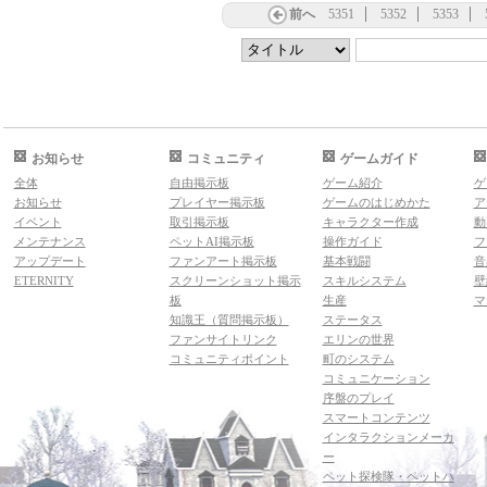
前へ
5351
5352
5353
お知らせ
コミュニティ
ゲームガイド
全体
自由掲示板
ゲーム紹介
ゲ
お知らせ
プレイヤー掲示板
ゲームのはじめかた
ア
イベント
取引掲示板
キャラクター作成
動
メンテナンス
ペットAI掲示板
操作ガイド
フ
アップデート
ファンアート掲示板
基本戦闘
音
ETERNITY
スクリーンショット掲示
スキルシステム
壁
板
生産
マ
知識王（質問掲示板）
ステータス
ファンサイトリンク
エリンの世界
コミュニティポイント
町のシステム
コミュニケーション
序盤のプレイ
スマートコンテンツ
インタラクションメーカ
ー
ペット探検隊・ペットハ