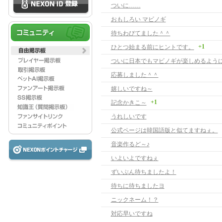
ついに……
おもしろい マビノギ
待ちわびてました＾＾
+1
ひとつ始まる前にヒントです。
応募しました＾＾
嬉しいですね～
+1
記念かきこ～
うれしいです
公式ページは韓国語版と似てますねぇ。
音楽作るど～♪
いよいよですねぇ
ずいぶん待ちましたよ！
待ちに待ちましたヨ
ニックネーム！？
対応早いですね