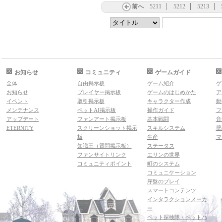
前へ
5211
5212
5213
お知らせ
コミュニティ
ゲームガイド
全体
自由掲示板
ゲーム紹介
ゲ
お知らせ
プレイヤー掲示板
ゲームのはじめかた
ア
イベント
取引掲示板
キャラクター作成
動
メンテナンス
ペットAI掲示板
操作ガイド
フ
アップデート
ファンアート掲示板
基本戦闘
音
ETERNITY
スクリーンショット掲示
スキルシステム
壁
板
生産
マ
知識王（質問掲示板）
ステータス
ファンサイトリンク
エリンの世界
コミュニティポイント
町のシステム
コミュニケーション
序盤のプレイ
スマートコンテンツ
インタラクションメーカ
ー
ペット探検隊・ペットハ