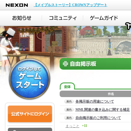
NEXON
【メイプルストーリー】CROWNアップデート
各掲示板の用途について
MML関連の書き込みに関する補足
自由掲示板のご利用について
+11
まっこと