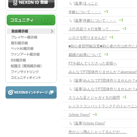
[返事]まっこと
+5
年齢について・・・
+3
[返事]年齢について・・・
+5
３打武器で４打攻撃って。。。
+1
シロクモ狩りませんか?
+3
裁縫の結果について
PTを組んでくださった皆様へ
みんなでPT団体作りませんか？akuerias
+5
スリムな足とジャガイモの疑問
レジストコンバットランクＦのトレーニ
Arbeits Quest?
+3
[返事]Arbeits Quest?
色がぶっ飛んじゃってるんだが…。