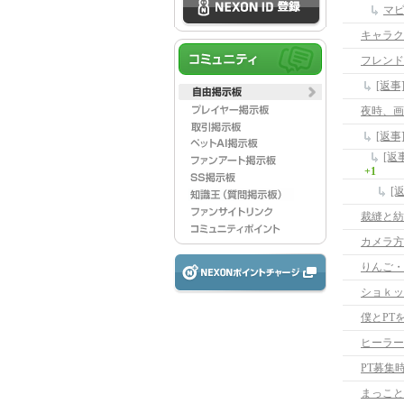
マ
キャラク
フレンド
[返
夜時、画
[返
+1
裁縫と紡
カメラ方
りんご・
ショｋッ
僕とPT
ヒーラー
PT募集
まっこと