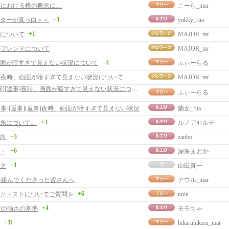
ビにおける横の概念は…
こーら_mar
+1
ターが真っ白＞＜
yukky_rua
+1
について
MAJOR_tar
事]フレンドについて
MAJOR_tar
+2
面が暗すぎて見えない状況について
ふぃーらる
事]夜時、画面が暗すぎて見えない状況について
MAJOR_tar
[返事][返事]夜時、画面が暗すぎて見えない状況について
ふぃーらる
[返事][返事][返事]夜時、画面が暗すぎて見えない状況について
蘭女_rua
+3
糸について。
ルノアセルテ
+3
向
zanbo
+6
・
深海まどか
+1
ク
山田真一
を組んでくださった皆さんへ
アウル_mar
+6
クエストについてご質問を
noln
+4
時の強さの基準
モモちゃ
+11
hikaruhikaru_mar