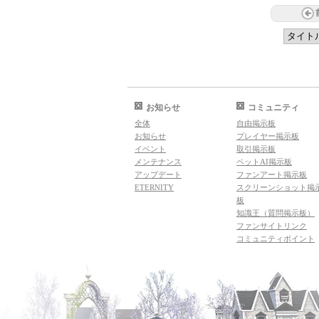
お知らせ
コミュニティ
全体
自由掲示板
お知らせ
プレイヤー掲示板
イベント
取引掲示板
メンテナンス
ペットAI掲示板
アップデート
ファンアート掲示板
ETERNITY
スクリーンショット掲
板
知識王（質問掲示板）
ファンサイトリンク
コミュニティポイント