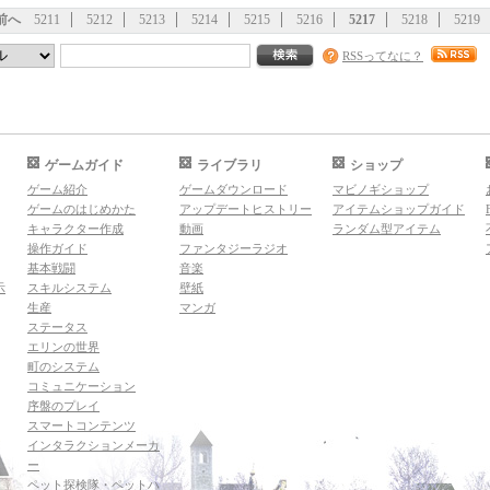
前へ
5211
5212
5213
5214
5215
5216
5217
5218
5219
RSSってなに？
ゲームガイド
ライブラリ
ショップ
ゲーム紹介
ゲームダウンロード
マビノギショップ
ゲームのはじめかた
アップデートヒストリー
アイテムショップガイド
キャラクター作成
動画
ランダム型アイテム
操作ガイド
ファンタジーラジオ
基本戦闘
音楽
示
スキルシステム
壁紙
生産
マンガ
ステータス
エリンの世界
町のシステム
コミュニケーション
序盤のプレイ
スマートコンテンツ
インタラクションメーカ
ー
ペット探検隊・ペットハ