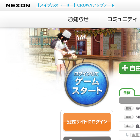
NEXON
【メイプルストーリー】CROWNアップデート
各
M
自
[返