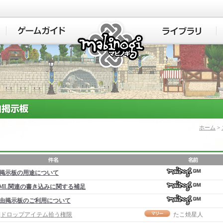
マビノギ
ホーム
>
掲示板の用途について
ML関連の書き込みに関する補足
由掲示板のご利用について
事]ドロップアイテム拾う権限
たこ焼星人