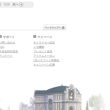
5220
次へ
ページトップへ
サポート
マイページ
お問い合わせ
キャラクター設定
FAQ
メモ機能
不具合対応状況
プレゼント状況
アンケート
アイテムクーポン
2次パスワード初期化
キャンペーン応募