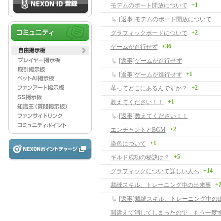
+1
モデムのポート開放について
[返事]モデムのポート開放について
+2
グラフィックボードについて
+36
ゲームが進行せず
[返事]ゲームが進行せず
+1
[返事]ゲームが進行せず
+2
革ってどこにあるんですか？
+1
教えてください！！
[返事]教えてください！！
+2
エンチャントとBGM
+1
染色について
+5
ギルド成功の秘訣は？
+14
グラフィックについて詳しい人へ
+
裁縫スキル、トレーニング中の出来事
[返事]裁縫スキル、トレーニング中の
間違えて消してしまったので もう一度す