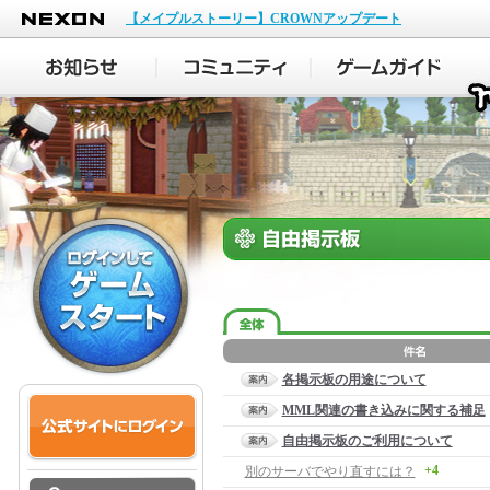
NEXON
【メイプルストーリー】CROWNアップデート
各掲示板の用途について
MML関連の書き込みに関する補足
自由掲示板のご利用について
+4
別のサーバでやり直すには？