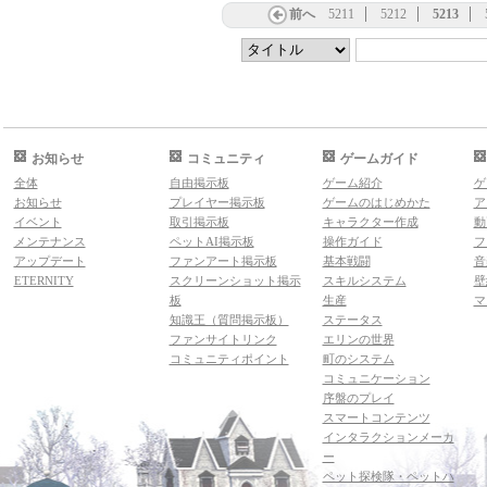
前へ
5211
5212
5213
お知らせ
コミュニティ
ゲームガイド
全体
自由掲示板
ゲーム紹介
ゲ
お知らせ
プレイヤー掲示板
ゲームのはじめかた
ア
イベント
取引掲示板
キャラクター作成
動
メンテナンス
ペットAI掲示板
操作ガイド
フ
アップデート
ファンアート掲示板
基本戦闘
音
ETERNITY
スクリーンショット掲示
スキルシステム
壁
板
生産
マ
知識王（質問掲示板）
ステータス
ファンサイトリンク
エリンの世界
コミュニティポイント
町のシステム
コミュニケーション
序盤のプレイ
スマートコンテンツ
インタラクションメーカ
ー
ペット探検隊・ペットハ