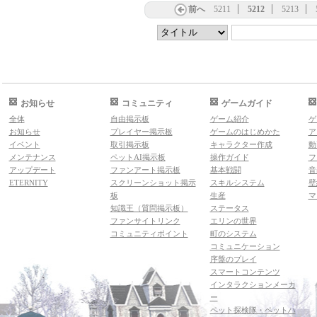
前へ
5211
5212
5213
お知らせ
コミュニティ
ゲームガイド
全体
自由掲示板
ゲーム紹介
ゲ
お知らせ
プレイヤー掲示板
ゲームのはじめかた
ア
イベント
取引掲示板
キャラクター作成
動
メンテナンス
ペットAI掲示板
操作ガイド
フ
アップデート
ファンアート掲示板
基本戦闘
音
ETERNITY
スクリーンショット掲示
スキルシステム
壁
板
生産
マ
知識王（質問掲示板）
ステータス
ファンサイトリンク
エリンの世界
コミュニティポイント
町のシステム
コミュニケーション
序盤のプレイ
スマートコンテンツ
インタラクションメーカ
ー
ペット探検隊・ペットハ