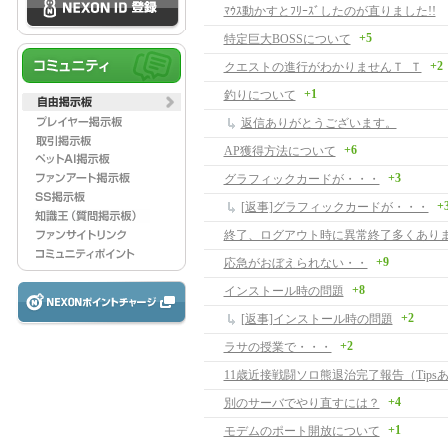
ﾏｳｽ動かすとﾌﾘｰｽﾞしたのが直りました!!
+5
特定巨大BOSSについて
+2
クエストの進行がわかりませんＴ_Ｔ
+1
釣りについて
返信ありがとうございます。
+6
AP獲得方法について
+3
グラフィックカードが・・・
+
[返事]グラフィックカードが・・・
終了、ログアウト時に異常終了多くあり
+9
応急がおぼえられない・・
+8
インストール時の問題
+2
[返事]インストール時の問題
+2
ラサの授業で・・・
11歳近接戦闘ソロ熊退治完了報告（Tips
+4
別のサーバでやり直すには？
+1
モデムのポート開放について