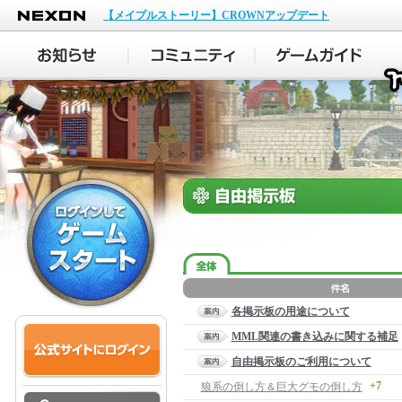
NEXON
【メイプルストーリー】CROWNアップデート
各掲示板の用途について
MML関連の書き込みに関する補足
自由掲示板のご利用について
+7
狼系の倒し方＆巨大グモの倒し方