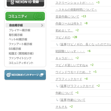
+3
スクリーンショットが・・・
～スキルの発動時間について～
+13
音楽作曲について
+8
作曲ツールは何を？
+2
初めまして。
+20
マビノギの
[返事]マビノギの…長くなったのでス
+6
戦闘難しいっす・・・
+2
キャラが・・
+2
マビノギ楽しいですねｗ
+5
ウインドウモードだめ…？
+4
グラフィックカード
+2
[返事]グラフィックカード
+1
年齢について
[返事]年齢について
+2
そもそも