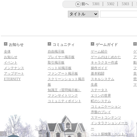
前へ
5301
5302
5303
お知らせ
コミュニティ
ゲームガイド
全体
自由掲示板
ゲーム紹介
ゲ
お知らせ
プレイヤー掲示板
ゲームのはじめかた
ア
イベント
取引掲示板
キャラクター作成
動
メンテナンス
ペットAI掲示板
操作ガイド
フ
アップデート
ファンアート掲示板
基本戦闘
音
ETERNITY
スクリーンショット掲示
スキルシステム
壁
板
生産
マ
知識王（質問掲示板）
ステータス
ファンサイトリンク
エリンの世界
コミュニティポイント
町のシステム
コミュニケーション
序盤のプレイ
スマートコンテンツ
インタラクションメーカ
ー
ペット探検隊・ペットハ