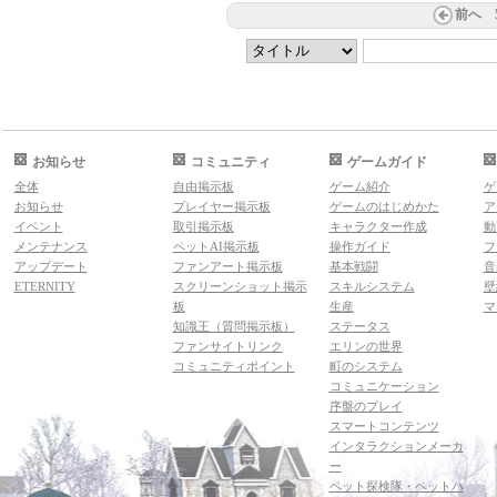
前へ
お知らせ
コミュニティ
ゲームガイド
全体
自由掲示板
ゲーム紹介
ゲ
お知らせ
プレイヤー掲示板
ゲームのはじめかた
ア
イベント
取引掲示板
キャラクター作成
動
メンテナンス
ペットAI掲示板
操作ガイド
フ
アップデート
ファンアート掲示板
基本戦闘
音
ETERNITY
スクリーンショット掲示
スキルシステム
壁
板
生産
マ
知識王（質問掲示板）
ステータス
ファンサイトリンク
エリンの世界
コミュニティポイント
町のシステム
コミュニケーション
序盤のプレイ
スマートコンテンツ
インタラクションメーカ
ー
ペット探検隊・ペットハ