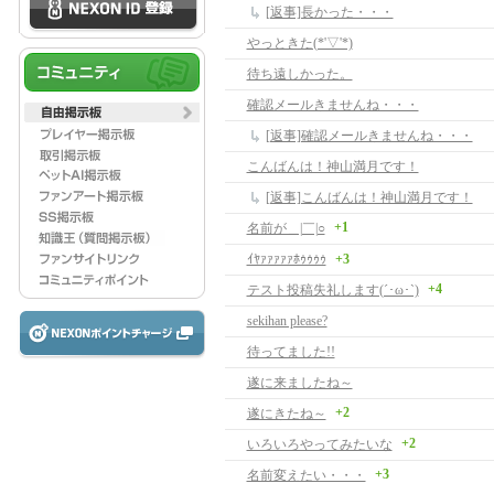
[返事]長かった・・・
やっときた(*'▽'*)
待ち遠しかった。
確認メールきませんね・・・
[返事]確認メールきませんね・・・
こんばんは！神山満月です！
[返事]こんばんは！神山満月です！
+1
名前が＿|￣|○
ｲﾔｧｧｧｧｧﾎｩｩｩｩ
+3
+4
テスト投稿失礼します(´･ω･`)
sekihan please?
待ってました!!
遂に来ましたね～
+2
遂にきたね～
+2
いろいろやってみたいな
+3
名前変えたい・・・