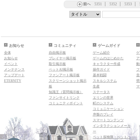
前へ
5351
5352
5353
お知らせ
コミュニティ
ゲームガイド
全体
自由掲示板
ゲーム紹介
ゲ
お知らせ
プレイヤー掲示板
ゲームのはじめかた
ア
イベント
取引掲示板
キャラクター作成
動
メンテナンス
ペットAI掲示板
操作ガイド
フ
アップデート
ファンアート掲示板
基本戦闘
音
ETERNITY
スクリーンショット掲示
スキルシステム
壁
板
生産
マ
知識王（質問掲示板）
ステータス
ファンサイトリンク
エリンの世界
コミュニティポイント
町のシステム
コミュニケーション
序盤のプレイ
スマートコンテンツ
インタラクションメーカ
ー
ペット探検隊・ペットハ