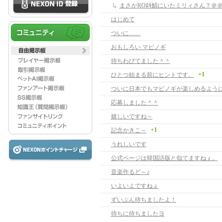
まさかROﾛｷ鯖にいたミリィさん？＠
はじめて
ついに……
おもしろい マビノギ
待ちわびてました＾＾
+1
ひとつ始まる前にヒントです。
応募しました＾＾
嬉しいですね～
+1
記念かきこ～
うれしいです
公式ページは韓国語版と似てますねぇ。
音楽作るど～♪
いよいよですねぇ
ずいぶん待ちましたよ！
待ちに待ちましたヨ