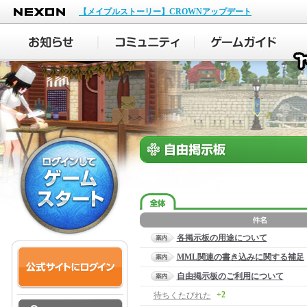
NEXON
【メイプルストーリー】CROWNアップデート
各掲示板の用途について
MML関連の書き込みに関する補足
自由掲示板のご利用について
+2
待ちくたびれた