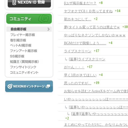
+8
βユザ掲示板まだー？
+14
ヤフオクでCβＩＤ売ってますね
+2
初カキコにして…
+10
夢(タイトル変って言うのは禁止でｗ
やっぱりなネクソンでしかないかｗｗｗ
+4
BGMだけで我慢しよう……
+17
ライブスクリーン
[返事]ライブスクリーン
+17
がーん・・・
+4
早く3月がきてほしい
+19
思ったのですが…
いやっっっっっっっっっっほーーーーー
+2
まじめにやってただけに、かなりムカつ