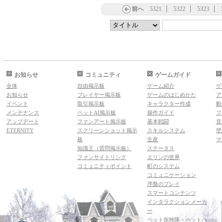
前へ
5321
5322
5323
お知らせ
コミュニティ
ゲームガイド
全体
自由掲示板
ゲーム紹介
ゲ
お知らせ
プレイヤー掲示板
ゲームのはじめかた
ア
イベント
取引掲示板
キャラクター作成
動
メンテナンス
ペットAI掲示板
操作ガイド
フ
アップデート
ファンアート掲示板
基本戦闘
音
ETERNITY
スクリーンショット掲示
スキルシステム
壁
板
生産
マ
知識王（質問掲示板）
ステータス
ファンサイトリンク
エリンの世界
コミュニティポイント
町のシステム
コミュニケーション
序盤のプレイ
スマートコンテンツ
インタラクションメーカ
ー
ペット探検隊・ペットハ