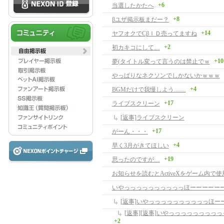
+6
当選したかたへ
+8
βユザ掲示板まだー？
+14
ヤフオクでCβＩＤ売ってますね
+2
初カキコにして…
+10
夢(タイトル変って言うのは禁止でｗ
やっぱりなネクソンでしかないかｗｗｗ
+4
BGMだけで我慢しよう……
+17
ライブスクリーン
[返事]ライブスクリーン
+17
がーん・・・
+4
早く3月がきてほしい
+19
思ったのですが…
いやっっっっっっっっっっほーーーーー
+2