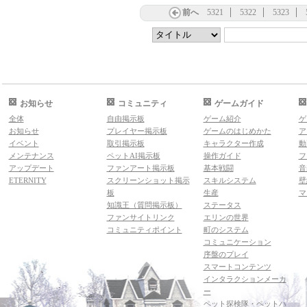
前へ
5321
5322
5323
お知らせ
コミュニティ
ゲームガイド
全体
自由掲示板
ゲーム紹介
ゲ
お知らせ
プレイヤー掲示板
ゲームのはじめかた
ア
イベント
取引掲示板
キャラクター作成
動
メンテナンス
ペットAI掲示板
操作ガイド
フ
アップデート
ファンアート掲示板
基本戦闘
音
ETERNITY
スクリーンショット掲示
スキルシステム
壁
板
生産
マ
知識王（質問掲示板）
ステータス
ファンサイトリンク
エリンの世界
コミュニティポイント
町のシステム
コミュニケーション
序盤のプレイ
スマートコンテンツ
インタラクションメーカ
ー
ペット探検隊・ペットハ