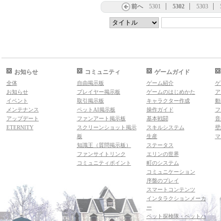
前へ
5301
5302
5303
お知らせ
コミュニティ
ゲームガイド
全体
自由掲示板
ゲーム紹介
ゲ
お知らせ
プレイヤー掲示板
ゲームのはじめかた
ア
イベント
取引掲示板
キャラクター作成
動
メンテナンス
ペットAI掲示板
操作ガイド
フ
アップデート
ファンアート掲示板
基本戦闘
音
ETERNITY
スクリーンショット掲示
スキルシステム
壁
板
生産
マ
知識王（質問掲示板）
ステータス
ファンサイトリンク
エリンの世界
コミュニティポイント
町のシステム
コミュニケーション
序盤のプレイ
スマートコンテンツ
インタラクションメーカ
ー
ペット探検隊・ペットハ