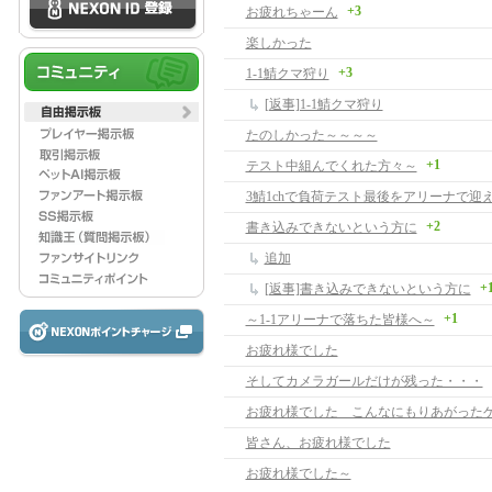
+3
お疲れちゃーん
楽しかった
+3
1-1鯖クマ狩り
[返事]1-1鯖クマ狩り
たのしかった～～～～
+1
テスト中組んでくれた方々～
3鯖1chで負荷テスト最後をアリーナで迎
+2
書き込みできないという方に
追加
+
[返事]書き込みできないという方に
+1
～1-1アリーナで落ちた皆様へ～
お疲れ様でした
そしてカメラガールだけが残った・・・
皆さん、お疲れ様でした
お疲れ様でした～