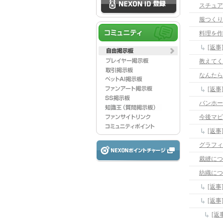
スチュア
服つくり
料理を作
[返
教えてく
なんたら
[返
バンホー
今後マビ
[返
グラフィ
裁縫につ
紡織につ
[返
[返事
[返