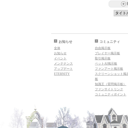
お知らせ
コミュニティ
全体
自由掲示板
お知らせ
プレイヤー掲示板
イベント
取引掲示板
メンテナンス
ペットAI掲示板
アップデート
ファンアート掲示板
ETERNITY
スクリーンショット掲
板
知識王（質問掲示板）
ファンサイトリンク
コミュニティポイント