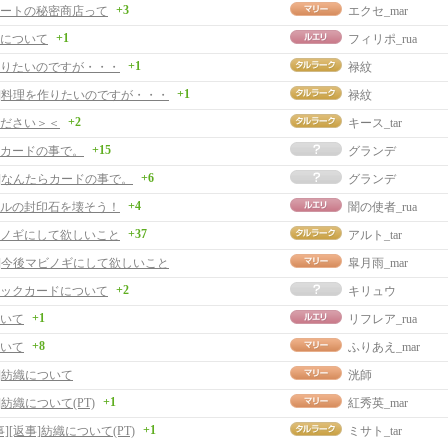
+3
ートの秘密商店って
エクセ_mar
+1
について
フィリポ_rua
+1
りたいのですが・・・
禄紋
+1
事]料理を作りたいのですが・・・
禄紋
+2
ださい＞＜
キース_tar
+15
カードの事で。
グランデ
+6
事]なんたらカードの事で。
グランデ
+4
ルの封印石を壊そう！
闇の使者_rua
+37
ノギにして欲しいこと
アルト_tar
事]今後マビノギにして欲しいこと
皐月雨_mar
+2
ックカードについて
キリュウ
+1
いて
リフレア_rua
+8
いて
ふりあえ_mar
事]紡織について
洸師
+1
]紡織について(PT)
紅秀英_mar
+1
事][返事]紡織について(PT)
ミサト_tar