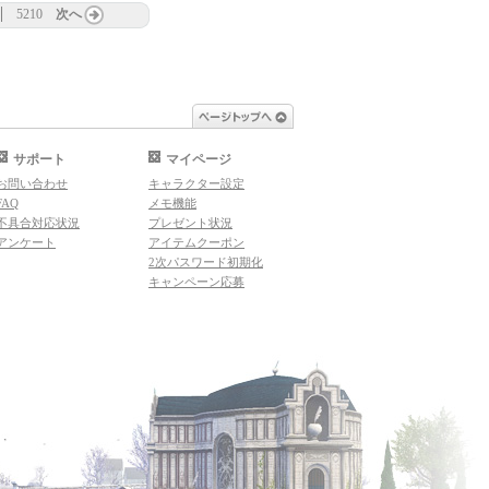
5210
次へ
ページトップへ
サポート
マイページ
お問い合わせ
キャラクター設定
FAQ
メモ機能
不具合対応状況
プレゼント状況
アンケート
アイテムクーポン
2次パスワード初期化
キャンペーン応募