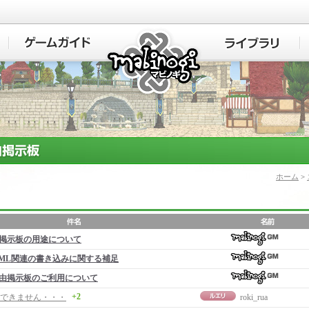
マビノギ
ホーム
>
掲示板の用途について
ML関連の書き込みに関する補足
由掲示板のご利用について
+2
できません・・・
roki_rua