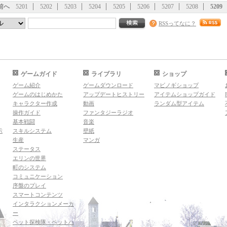
前へ
5201
5202
5203
5204
5205
5206
5207
5208
5209
RSSってなに？
ゲームガイド
ライブラリ
ショップ
ゲーム紹介
ゲームダウンロード
マビノギショップ
ゲームのはじめかた
アップデートヒストリー
アイテムショップガイド
キャラクター作成
動画
ランダム型アイテム
操作ガイド
ファンタジーラジオ
基本戦闘
音楽
示
スキルシステム
壁紙
生産
マンガ
ステータス
エリンの世界
町のシステム
コミュニケーション
序盤のプレイ
スマートコンテンツ
インタラクションメーカ
ー
ペット探検隊・ペットハ