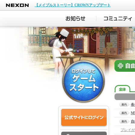
NEXON
【メイプルストーリー】CROWNアップデート
各
M
自
プレイが