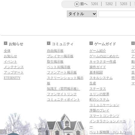
前へ
5201
5202
5203
お知らせ
コミュニティ
ゲームガイド
全体
自由掲示板
ゲーム紹介
ゲ
お知らせ
プレイヤー掲示板
ゲームのはじめかた
ア
イベント
取引掲示板
キャラクター作成
動
メンテナンス
ペットAI掲示板
操作ガイド
フ
アップデート
ファンアート掲示板
基本戦闘
音
ETERNITY
スクリーンショット掲示
スキルシステム
壁
板
生産
マ
知識王（質問掲示板）
ステータス
ファンサイトリンク
エリンの世界
コミュニティポイント
町のシステム
コミュニケーション
序盤のプレイ
スマートコンテンツ
インタラクションメーカ
ー
ペット探検隊・ペットハ