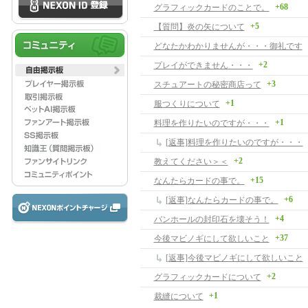
+68
グラフィックカードのことで。
+5
【質問】炎の矢について
どなたかわかりませんが・・・御礼です
+2
プレイができません・・・
+3
スチュアートの秘密商店って
+1
服つくりについて
+1
料理を作りたいのですが・・・
[返事]料理を作りたいのですが・・・
+2
教えてください＞＜
+15
なんたらカードの事で。
+6
[返事]なんたらカードの事で。
+4
バンホールの封印石を壊そう！
+37
今後マビノギにして欲しいこと
[返事]今後マビノギにして欲しいこと
+2
グラフィックカードについて
+1
裁縫について