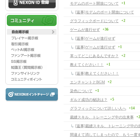
+1
モデムのポート開放について
[返事]モデムのポート開放について
+2
グラフィックボードについて
+36
ゲームが進行せず
[返事]ゲームが進行せず
+1
[返事]ゲームが進行せず
+2
革ってどこにあるんですか？
+1
教えてください！！
[返事]教えてください！！
+2
エンチャントとBGM
+1
染色について
+5
ギルド成功の秘訣は？
+14
グラフィックについて詳しい人へ
+
裁縫スキル、トレーニング中の出来事
[返事]裁縫スキル、トレーニング中の
間違えて消してしまったので もう一度す