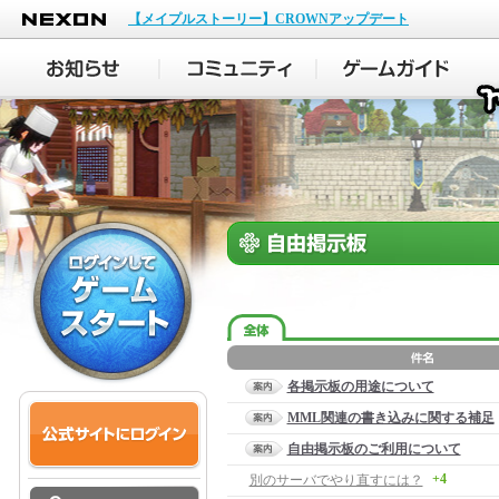
NEXON
【メイプルストーリー】CROWNアップデート
各掲示板の用途について
MML関連の書き込みに関する補足
自由掲示板のご利用について
+4
別のサーバでやり直すには？