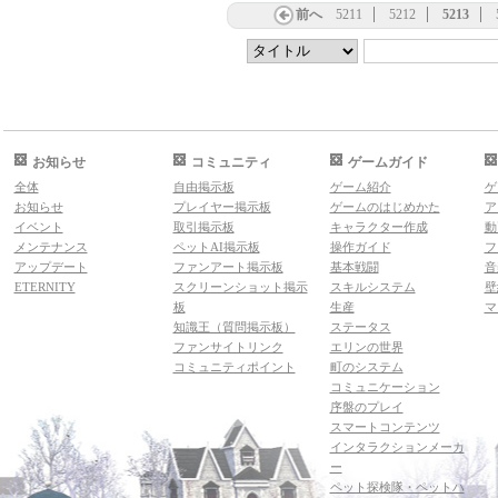
前へ
5211
5212
5213
お知らせ
コミュニティ
ゲームガイド
全体
自由掲示板
ゲーム紹介
ゲ
お知らせ
プレイヤー掲示板
ゲームのはじめかた
ア
イベント
取引掲示板
キャラクター作成
動
メンテナンス
ペットAI掲示板
操作ガイド
フ
アップデート
ファンアート掲示板
基本戦闘
音
ETERNITY
スクリーンショット掲示
スキルシステム
壁
板
生産
マ
知識王（質問掲示板）
ステータス
ファンサイトリンク
エリンの世界
コミュニティポイント
町のシステム
コミュニケーション
序盤のプレイ
スマートコンテンツ
インタラクションメーカ
ー
ペット探検隊・ペットハ