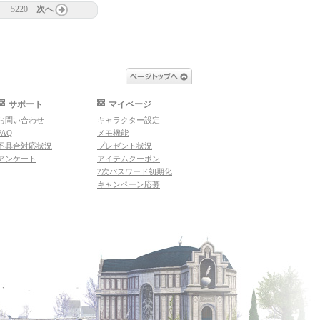
5220
次へ
ページトップへ
サポート
マイページ
お問い合わせ
キャラクター設定
FAQ
メモ機能
不具合対応状況
プレゼント状況
アンケート
アイテムクーポン
2次パスワード初期化
キャンペーン応募