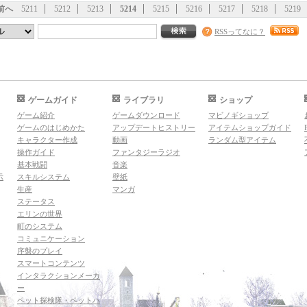
前へ
5211
5212
5213
5214
5215
5216
5217
5218
5219
RSSってなに？
ゲームガイド
ライブラリ
ショップ
ゲーム紹介
ゲームダウンロード
マビノギショップ
ゲームのはじめかた
アップデートヒストリー
アイテムショップガイド
キャラクター作成
動画
ランダム型アイテム
操作ガイド
ファンタジーラジオ
基本戦闘
音楽
示
スキルシステム
壁紙
生産
マンガ
ステータス
エリンの世界
町のシステム
コミュニケーション
序盤のプレイ
スマートコンテンツ
インタラクションメーカ
ー
ペット探検隊・ペットハ