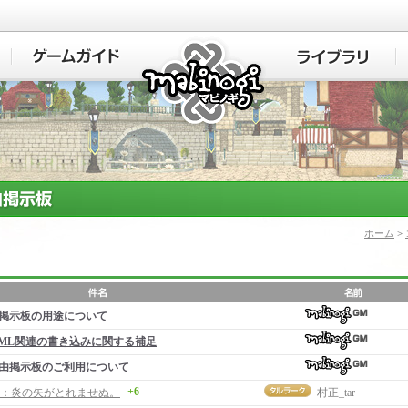
マビノギ
ホーム
>
掲示板の用途について
ML関連の書き込みに関する補足
由掲示板のご利用について
+6
：炎の矢がとれませぬ。
村正_tar