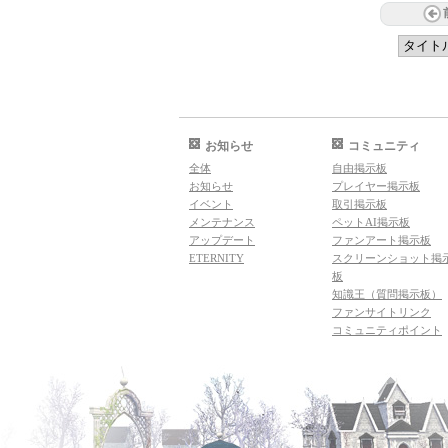
お知らせ
コミュニティ
全体
自由掲示板
お知らせ
プレイヤー掲示板
イベント
取引掲示板
メンテナンス
ペットAI掲示板
アップデート
ファンアート掲示板
ETERNITY
スクリーンショット掲
板
知識王（質問掲示板）
ファンサイトリンク
コミュニティポイント