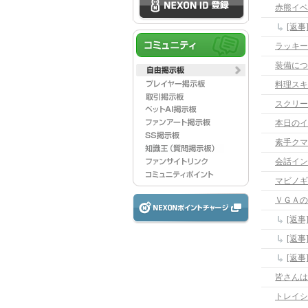
赤熊イベ
[返
ラッキー
装備につ
料理スキ
スクリー
本日のイ
素手クマ
会話イン
マビノギ
ＶＧＡの
[返
[返
[返
皆さんは
トレイシ