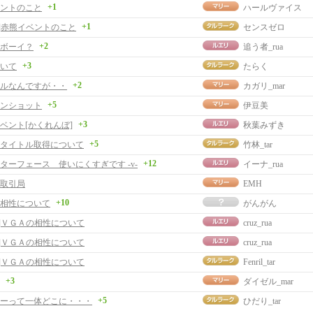
+1
ントのこと
ハールヴァイス
+1
事]赤熊イベントのこと
センスゼロ
+2
ボーイ？
追う者_rua
+3
いて
たらく
+2
ルなんですが・・
カガリ_mar
+5
ンショット
伊豆美
+3
ベント[かくれんぼ]
秋葉みずき
+5
タイトル取得について
竹林_tar
+12
ターフェース 使いにくすぎです -v-
イーナ_rua
取引局
EMH
+10
相性について
がんがん
事]ＶＧＡの相性について
cruz_rua
事]ＶＧＡの相性について
cruz_rua
事]ＶＧＡの相性について
Fenril_tar
+3
ダイゼル_mar
+5
ーって一体どこに・・・
ひだり_tar