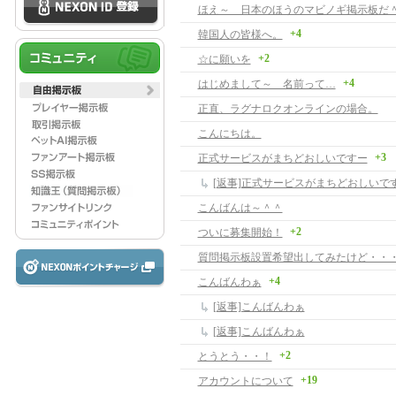
ほえ～ 日本のほうのマビノギ掲示板だ
+4
韓国人の皆様へ。
+2
☆に願いを
+4
はじめまして～ 名前って…
正直、ラグナロクオンラインの場合。
こんにちは。
+3
正式サービスがまちどおしいですー
[返事]正式サービスがまちどおしいで
こんばんは～＾＾
+2
ついに募集開始！
質問掲示板設置希望出してみたけど・・
+4
こんばんわぁ
[返事]こんばんわぁ
[返事]こんばんわぁ
+2
とうとう・・！
+19
アカウントについて