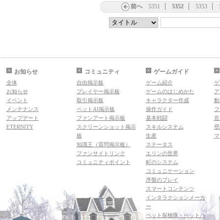
前へ
5351
5352
5353
お知らせ
コミュニティ
ゲームガイド
全体
自由掲示板
ゲーム紹介
ゲ
お知らせ
プレイヤー掲示板
ゲームのはじめかた
ア
イベント
取引掲示板
キャラクター作成
動
メンテナンス
ペットAI掲示板
操作ガイド
フ
アップデート
ファンアート掲示板
基本戦闘
音
ETERNITY
スクリーンショット掲示
スキルシステム
壁
板
生産
マ
知識王（質問掲示板）
ステータス
ファンサイトリンク
エリンの世界
コミュニティポイント
町のシステム
コミュニケーション
序盤のプレイ
スマートコンテンツ
インタラクションメーカ
ー
ペット探検隊・ペットハ