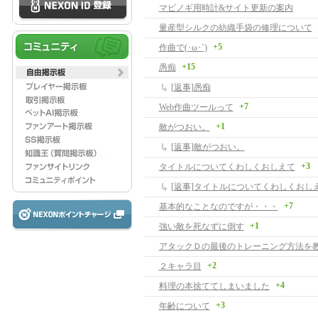
マビノギ用時計&サイト更新の案内
量産型シルクの紡織手袋の修理について
+5
作曲で(･ω･`)
+15
愚痴
[返事]愚痴
+7
Web作曲ツールって
+1
敵がつおい。
[返事]敵がつおい。
+3
タイトルについてくわしくおしえて
[返事]タイトルについてくわしくおし
+7
基本的なことなのですが・・・
+1
強い敵を死なずに倒す
アタックＤの最後のトレーニング方法を
+2
２キャラ目
+4
料理の本捨ててしまいました
+3
年齢について