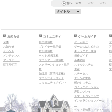
前へ
5221
5222
5223
お知らせ
コミュニティ
ゲームガイド
全体
自由掲示板
ゲーム紹介
ゲ
お知らせ
プレイヤー掲示板
ゲームのはじめかた
ア
イベント
取引掲示板
キャラクター作成
動
メンテナンス
ペットAI掲示板
操作ガイド
フ
アップデート
ファンアート掲示板
基本戦闘
音
ETERNITY
スクリーンショット掲示
スキルシステム
壁
板
生産
マ
知識王（質問掲示板）
ステータス
ファンサイトリンク
エリンの世界
コミュニティポイント
町のシステム
コミュニケーション
序盤のプレイ
スマートコンテンツ
インタラクションメーカ
ー
ペット探検隊・ペットハ