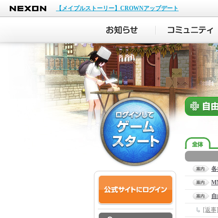
NEXON
【メイプルストーリー】CROWNアップデート
各
M
自
[返