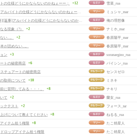
+12
トの仕様どうにかならないのかねぇーー；
雪菜_rua
[返事]アルバイトの仕様どうにかならないのかねぇーー；
ミュシャ_mar
[返事][返事]アルバイトの仕様どうにかならないのかねぇーー；
俺の理想像
+2
なる現象（?）
ナミホ_mar
+2
い...。
春原陽平_mar
]本が読めない...。
春原陽平_mar
+3
ョン
soranaegino_rua
+6
ートの秘密商店
パイシン_rua
事]スチュアートの秘密商店
センスゼロ
+10
の取得について
ミネキ
+8
前に質問してみる・・・。
ナキリ
+2
いて
蘭女_rua
+2
ックテスト
フォース_tar
+8
上げについて教えてください
ねるる_rua
+8
アイテム拾う権限
たこ焼星人
事]ドロップアイテム拾う権限
たこ焼星人