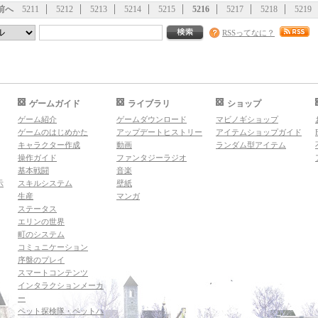
前へ
5211
5212
5213
5214
5215
5216
5217
5218
5219
RSSってなに？
ゲームガイド
ライブラリ
ショップ
ゲーム紹介
ゲームダウンロード
マビノギショップ
ゲームのはじめかた
アップデートヒストリー
アイテムショップガイド
キャラクター作成
動画
ランダム型アイテム
操作ガイド
ファンタジーラジオ
基本戦闘
音楽
示
スキルシステム
壁紙
生産
マンガ
ステータス
エリンの世界
町のシステム
コミュニケーション
序盤のプレイ
スマートコンテンツ
インタラクションメーカ
ー
ペット探検隊・ペットハ