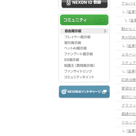
アルバイ
動かなく
本が読めな
[返事
エモーシ
スチュア
[返
応急治療
要望出す
銀行につ
グラフィ
裁縫の仕
ドロップ
[返