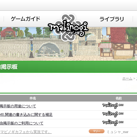
マビノギ
ホーム
>
掲示板の用途について
ML関連の書き込みに関する補足
由掲示板のご利用について
事]マビノギカフェから実況です。
ミュシャ_mar