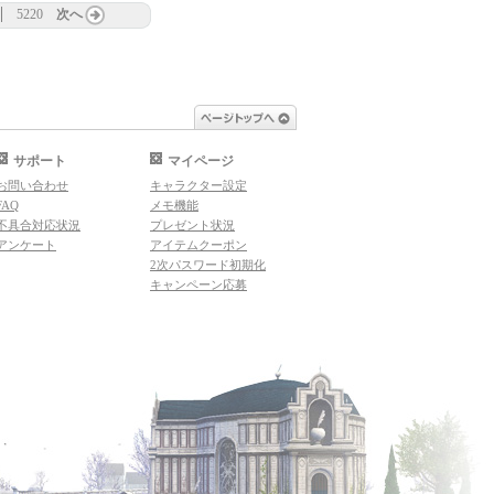
5220
次へ
ページトップへ
サポート
マイページ
お問い合わせ
キャラクター設定
FAQ
メモ機能
不具合対応状況
プレゼント状況
アンケート
アイテムクーポン
2次パスワード初期化
キャンペーン応募