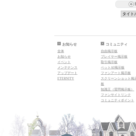
お知らせ
コミュニティ
全体
自由掲示板
お知らせ
プレイヤー掲示板
イベント
取引掲示板
メンテナンス
ペットAI掲示板
アップデート
ファンアート掲示板
ETERNITY
スクリーンショット掲
板
知識王（質問掲示板）
ファンサイトリンク
コミュニティポイント