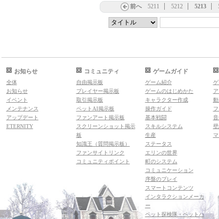
前へ
5211
5212
5213
お知らせ
コミュニティ
ゲームガイド
全体
自由掲示板
ゲーム紹介
ゲ
お知らせ
プレイヤー掲示板
ゲームのはじめかた
ア
イベント
取引掲示板
キャラクター作成
動
メンテナンス
ペットAI掲示板
操作ガイド
フ
アップデート
ファンアート掲示板
基本戦闘
音
ETERNITY
スクリーンショット掲示
スキルシステム
壁
板
生産
マ
知識王（質問掲示板）
ステータス
ファンサイトリンク
エリンの世界
コミュニティポイント
町のシステム
コミュニケーション
序盤のプレイ
スマートコンテンツ
インタラクションメーカ
ー
ペット探検隊・ペットハ