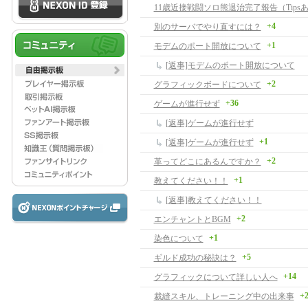
11歳近接戦闘ソロ熊退治完了報告（Tips
+4
別のサーバでやり直すには？
+1
モデムのポート開放について
[返事]モデムのポート開放について
+2
グラフィックボードについて
+36
ゲームが進行せず
[返事]ゲームが進行せず
+1
[返事]ゲームが進行せず
+2
革ってどこにあるんですか？
+1
教えてください！！
[返事]教えてください！！
+2
エンチャントとBGM
+1
染色について
+5
ギルド成功の秘訣は？
+14
グラフィックについて詳しい人へ
+
裁縫スキル、トレーニング中の出来事